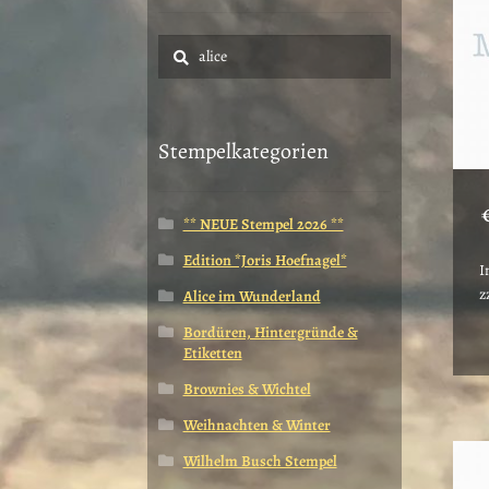
Suche
Suchen
nach:
Stempelkategorien
** NEUE Stempel 2026 **
Edition *Joris Hoefnagel*
I
z
Alice im Wunderland
Bordüren, Hintergründe &
D
Etiketten
P
w
Brownies & Wichtel
m
Weihnachten & Winter
V
a
Wilhelm Busch Stempel
D