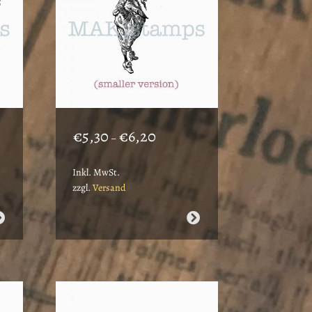
anne:
Preisspanne:
€
5,30
€
6,20
–
€5,30
bis
Inkl. MwSt.
€6,20
zzgl.
Versand
Dieses
Produkt
weist
mehrere
Varianten
auf.
Die