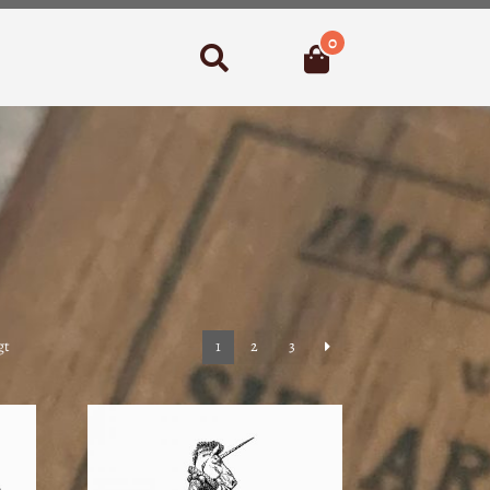
0
Suchen
Nach
gt
1
2
3
Aktualität
sortiert