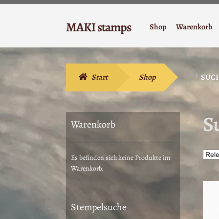
Zur
Zum
MAKI stamps
Shop
Warenkorb
Navigation
Inhalt
Stempelgummi
springen
springen
Start
Shop
SUCH
Su
Warenkorb
Es befinden sich keine Produkte im
Warenkorb.
Stempelsuche