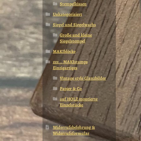
Stempelkissen
Unkategorisiert
Siegel und Siegelwachs
Große und kleine
Siegelstempel
MAKIblöcke
zzz... MAKIstamps
Einzigartiges
Vintage style Glanzbilder
Papier & Co
auf HOLZ montierte
Einzelstücke
Widerrufsbelehrung &
Widerrufsformular