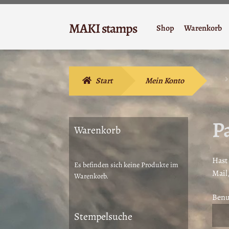
Zur
Zum
MAKI stamps
Shop
Warenkorb
Navigation
Inhalt
Stempelgummi
springen
springen
Start
Mein Konto
P
Warenkorb
Hast
Es befinden sich keine Produkte im
Mail,
Warenkorb.
Benu
Stempelsuche