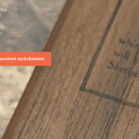
cha
*
asswort zurücksetzen