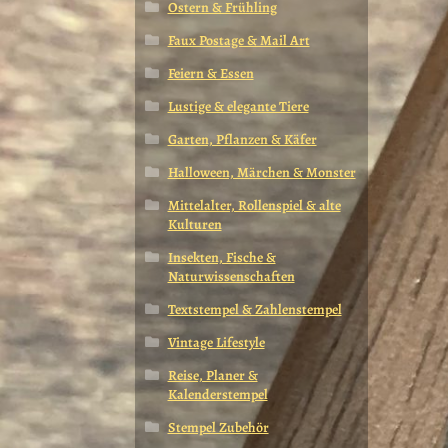
Ostern & Frühling
Faux Postage & Mail Art
Feiern & Essen
Lustige & elegante Tiere
Garten, Pflanzen & Käfer
Halloween, Märchen & Monster
Mittelalter, Rollenspiel & alte
Kulturen
Insekten, Fische &
Naturwissenschaften
Textstempel & Zahlenstempel
Vintage Lifestyle
Reise, Planer &
Kalenderstempel
Stempel Zubehör