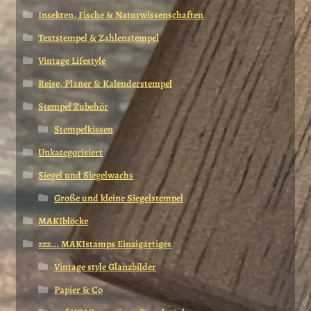
Insekten, Fische & Naturwissenschaften
Textstempel & Zahlenstempel
Vintage Lifestyle
Reise, Planer & Kalenderstempel
Stempel Zubehör
Stempelkissen
Unkategorisiert
Siegel und Siegelwachs
Große und kleine Siegelstempel
MAKIblöcke
zzz... MAKIstamps Einzigartiges
Vintage style Glanzbilder
Papier & Co