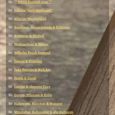
** NEUE Stempel 2026 **
Edition *Joris Hoefnagel*
Alice im Wunderland
Bordüren, Hintergründe & Etiketten
Brownies & Wichtel
Weihnachten & Winter
Wilhelm Busch Stempel
Ostern & Frühling
Faux Postage & Mail Art
Feiern & Essen
Lustige & elegante Tiere
Garten, Pflanzen & Käfer
Halloween, Märchen & Monster
Mittelalter, Rollenspiel & alte Kulturen