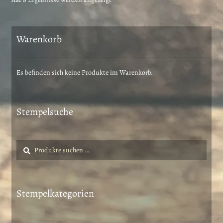
Aktualität
sortiert
Warenkorb
Es befinden sich keine Produkte im Warenkorb.
Stempelsuche
Suche
Suchen
nach:
Stempelkategorien