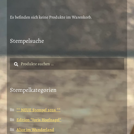
Es befinden sich keine Produkte im Warenkorb.
Stempelsuche
Suche
Suchen
nach:
Stempelkategorien
** NEUE Stempel 2026 **
Edition *Joris Hoefnagel*
Alice im Wunderland