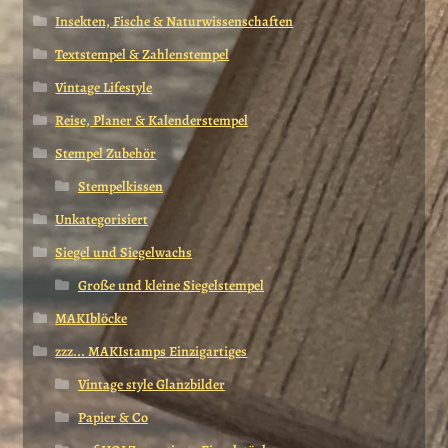
Insekten, Fische & Naturwissenschaften
Textstempel & Zahlenstempel
Vintage Lifestyle
Reise, Planer & Kalenderstempel
Stempel Zubehör
Stempelkissen
Unkategorisiert
Siegel und Siegelwachs
Große und kleine Siegelstempel
MAKIblöcke
zzz... MAKIstamps Einzigartiges
Vintage style Glanzbilder
Papier & Co