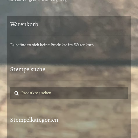
Warenkorb
Es befinden sich keine Produkte im Warenkorb.
Stempelsuche
Suche
Suchen
nach:
Stempelkategorien