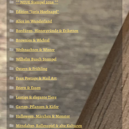
** NEUE Stempel 2026 **
Edition *Joris Hoefnagel*
Alice im Wunderland
Bordüren, Hintergründe & Etiketten
Brownies & Wichtel
Weihnachten & Winter
Wilhelm Busch Stempel
Ostern & Frühling
Faux Postage & Mail Art
Feiern & Essen
Lustige & elegante Tiere
Garten, Pflanzen & Käfer
Halloween, Märchen & Monster
Mittelalter, Rollenspiel & alte Kulturen