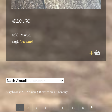
€
20,50
Inkl. MwSt.
zzgl.
Versand
Nach
Ergebnisse 1 – 12 von 392 werden angezeigt
Aktualität
sortiert
1
2
3
4
…
31
32
33