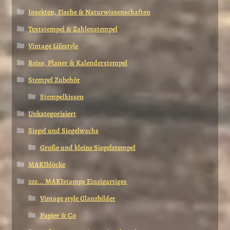
Insekten, Fische & Naturwissenschaften
Textstempel & Zahlenstempel
Vintage Lifestyle
Reise, Planer & Kalenderstempel
Stempel Zubehör
Stempelkissen
Unkategorisiert
Siegel und Siegelwachs
Große und kleine Siegelstempel
MAKIblöcke
zzz... MAKIstamps Einzigartiges
Vintage style Glanzbilder
Papier & Co