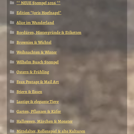
** NEUE Stempel 2026 **
Edition *Joris Hoefnagel*
Alice im Wunderland
Bordüren, Hintergründe & Etiketten
Brownies & Wichtel
Weihnachten & Winter
Wilhelm Busch Stempel
Ostern & Frühling
Faux Postage & Mail Art
Feiern & Essen
Lustige & elegante Tiere
Garten, Pflanzen & Käfer
Halloween, Märchen & Monster
Mittelalter, Rollenspiel & alte Kulturen