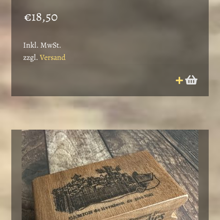
€
18,50
Inkl. MwSt.
zzgl.
Versand