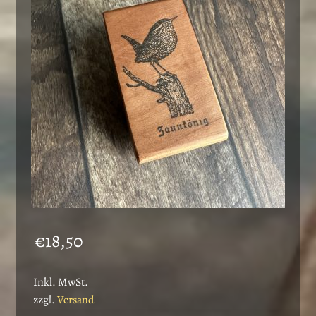
€
18,50
Inkl. MwSt.
zzgl.
Versand