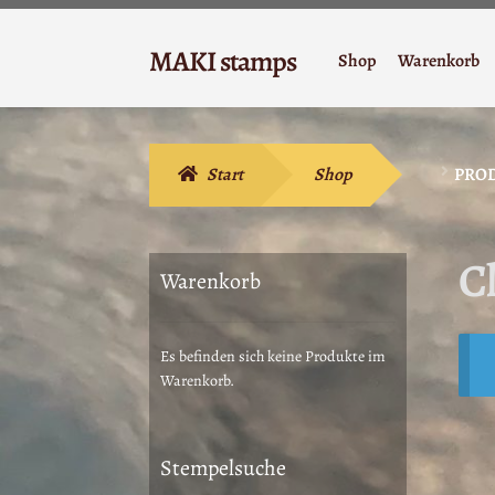
Zur
Zum
MAKI stamps
Shop
Warenkorb
Navigation
Inhalt
Stempelgummi
springen
springen
Start
Shop
PROD
C
Warenkorb
Es befinden sich keine Produkte im
Warenkorb.
Stempelsuche