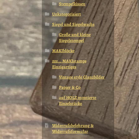
Stempelkissen
Unkategorisiert
Siegel und Siegelwachs
Große und kleine
Siegelstempel
MAKIblöcke
zzz... MAKIstamps
Einzigartiges
Vintage style Glanzbilder
Papier & Co
auf HOLZ montierte
Einzelstücke
Widerrufsbelehrung &
Widerrufsformular