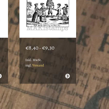
ne:
Preisspanne:
€
8,40
€
9,30
–
€8,40
bis
Inkl. MwSt.
€9,30
zzgl.
Versand
Dieses
Produkt
weist
mehrere
Varianten
auf.
Die