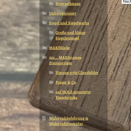
a
Stempelkissen
D
Unkategorisiert
O
k
Siegel und Siegelwachs
a
Große und kleine
d
Siegelstempel
P
g
MAKIblöcke
w
zzz... MAKIstamps
Einzigartiges
Vintage style Glanzbilder
Papier & Co
auf HOLZ montierte
Einzelstücke
Widerrufsbelehrung &
Widerrufsformular