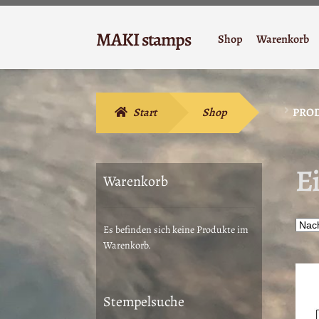
Zur
Zum
MAKI stamps
Shop
Warenkorb
Navigation
Inhalt
Stempelgummi
springen
springen
Start
Shop
PROD
E
Warenkorb
Es befinden sich keine Produkte im
Warenkorb.
Stempelsuche