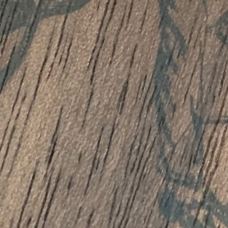
lität
rt