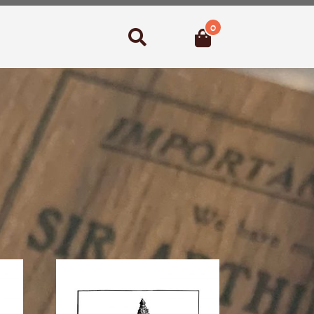
0
Suchen
lität
rt