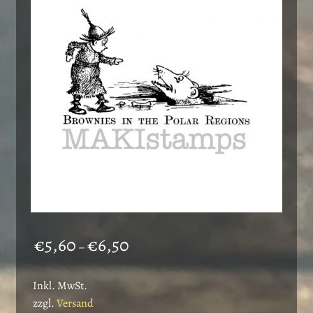
Preisspanne:
€
5,60
€
6,50
–
€5,60
bis
Inkl. MwSt.
€6,50
zzgl.
Versand