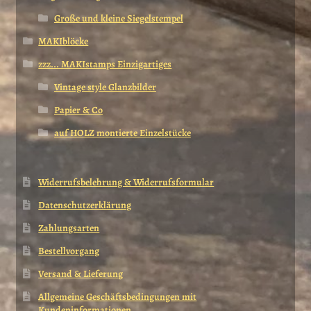
Große und kleine Siegelstempel
MAKIblöcke
zzz... MAKIstamps Einzigartiges
Vintage style Glanzbilder
Papier & Co
auf HOLZ montierte Einzelstücke
Widerrufsbelehrung & Widerrufsformular
Datenschutzerklärung
Zahlungsarten
Bestellvorgang
Versand & Lieferung
Allgemeine Geschäftsbedingungen mit
Kundeninformationen