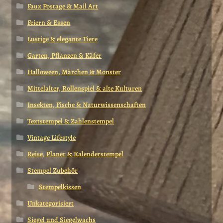
Faux Postage & Mail Art
Feiern & Essen
Lustige & elegante Tiere
Garten, Pflanzen & Käfer
Halloween, Märchen & Monster
Mittelalter, Rollenspiel & alte Kulturen
Insekten, Fische & Naturwissenschaften
Textstempel & Zahlenstempel
Vintage Lifestyle
Reise, Planer & Kalenderstempel
Stempel Zubehör
Stempelkissen
Unkategorisiert
Siegel und Siegelwachs