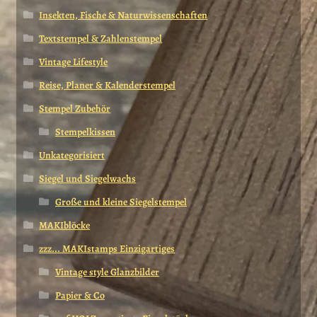
Insekten, Fische & Naturwissenschaften
Textstempel & Zahlenstempel
Vintage Lifestyle
Reise, Planer & Kalenderstempel
Stempel Zubehör
Stempelkissen
Unkategorisiert
Siegel und Siegelwachs
Große und kleine Siegelstempel
MAKIblöcke
zzz... MAKIstamps Einzigartiges
Vintage style Glanzbilder
Papier & Co