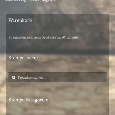
Warenkorb
Es befinden sich keine Produkte im Warenkorb.
Stempelsuche
Suche
Suchen
nach:
Stempelkategorien