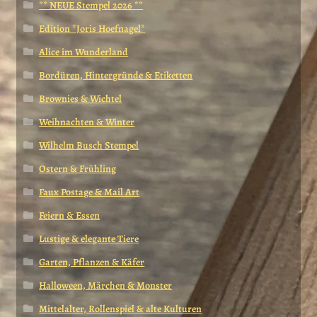
** NEUE Stempel 2026 **
Edition *Joris Hoefnagel*
Alice im Wunderland
Bordüren, Hintergründe & Etiketten
Brownies & Wichtel
Weihnachten & Winter
Wilhelm Busch Stempel
Ostern & Frühling
Faux Postage & Mail Art
Feiern & Essen
Lustige & elegante Tiere
Garten, Pflanzen & Käfer
Halloween, Märchen & Monster
Mittelalter, Rollenspiel & alte Kulturen