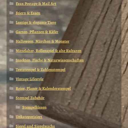
Faux Postage & Mail Art
Feiern & Essen
Lustige & elegante Tiere
Garten, Pflanzen & Käfer
Halloween, Märchen & Monster
Mittelalter, Rollenspiel & alte Kulturen
Insekten, Fische & Naturwissenschaften
Textstempel & Zahlenstempel
Vintage Lifestyle
Reise, Planer & Kalenderstempel
Stempel Zubehör
Stempelkissen
Unkategorisiert
Siegel und Siegelwachs