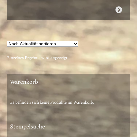
Dieses
Produkt
weist
mehrere
Varianten
auf.
Die
Einzelnes Ergebnis wird angezeigt
Optionen
können
auf
Warenkorb
der
Produktseite
gewählt
Es befinden sich keine Produkte im Warenkorb.
werden
Stempelsuche