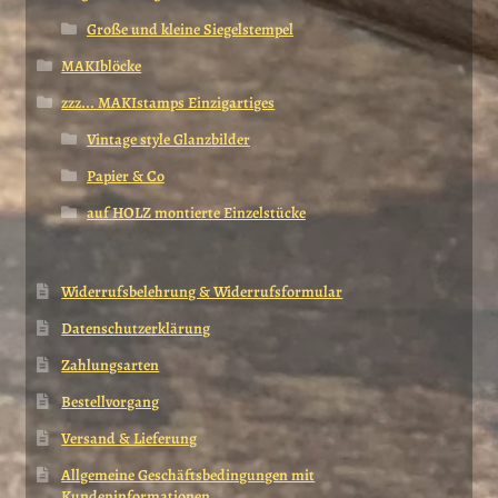
Große und kleine Siegelstempel
MAKIblöcke
zzz... MAKIstamps Einzigartiges
Vintage style Glanzbilder
Papier & Co
auf HOLZ montierte Einzelstücke
Widerrufsbelehrung & Widerrufsformular
Datenschutzerklärung
Zahlungsarten
Bestellvorgang
Versand & Lieferung
Allgemeine Geschäftsbedingungen mit
Kundeninformationen