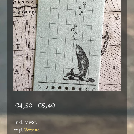
Preisspanne:
€
4,50
€
5,40
–
€4,50
bis
Inkl. MwSt.
€5,40
zzgl.
Versand