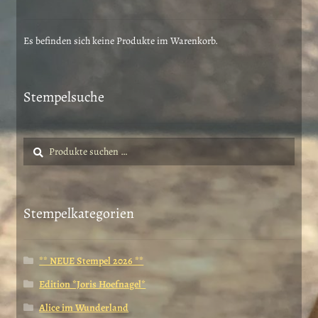
Es befinden sich keine Produkte im Warenkorb.
Stempelsuche
Suche
Suchen
nach:
Stempelkategorien
** NEUE Stempel 2026 **
Edition *Joris Hoefnagel*
Alice im Wunderland