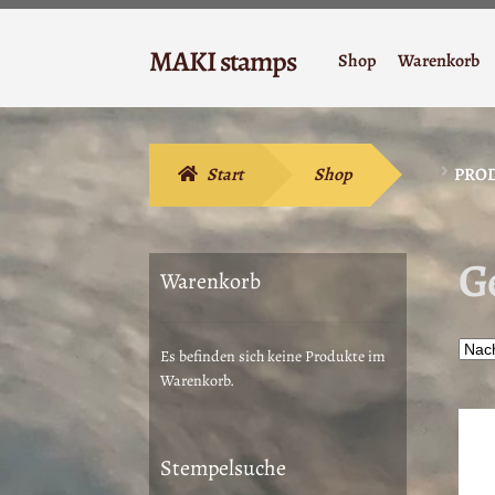
Zur
Zum
MAKI stamps
Shop
Warenkorb
Navigation
Inhalt
Stempelgummi
springen
springen
Start
Shop
PROD
G
Warenkorb
Es befinden sich keine Produkte im
Warenkorb.
Stempelsuche