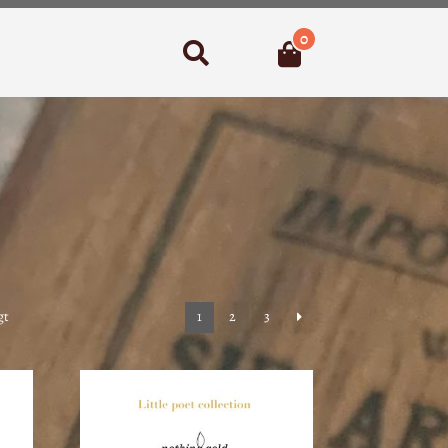
0
Suchen
Nach
gt
1
2
3
Aktualität
sortiert