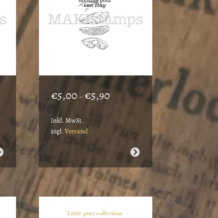
nne:
Preisspanne:
€
5,00
€
5,90
–
€5,00
bis
Inkl. MwSt.
€5,90
zzgl.
Versand
Dieses
Produkt
weist
mehrere
Varianten
auf.
Die