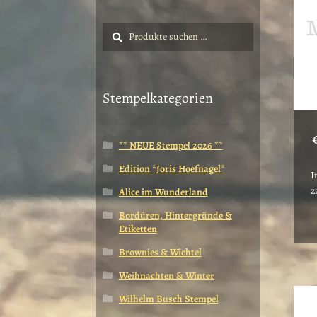
Suche
Suchen
nach:
Stempelkategorien
** NEUE Stempel 2026 **
Edition *Joris Hoefnagel*
I
z
Alice im Wunderland
Bordüren, Hintergründe &
D
Etiketten
P
w
Brownies & Wichtel
m
Weihnachten & Winter
V
a
Wilhelm Busch Stempel
D