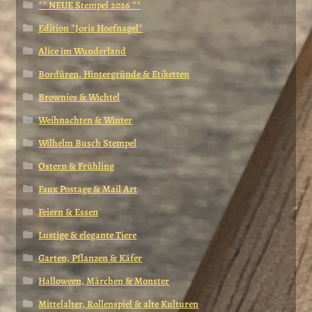
** NEUE Stempel 2026 **
Edition *Joris Hoefnagel*
Alice im Wunderland
Bordüren, Hintergründe & Etiketten
Brownies & Wichtel
Weihnachten & Winter
Wilhelm Busch Stempel
Ostern & Frühling
Faux Postage & Mail Art
Feiern & Essen
Lustige & elegante Tiere
Garten, Pflanzen & Käfer
Halloween, Märchen & Monster
Mittelalter, Rollenspiel & alte Kulturen