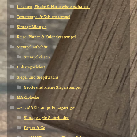
Insekten, Fische & Naturwissenschaften
Textstempel & Zahlenstempel
Vintage Lifestyle
Reise, Planer & Kalenderstempel
Stempel Zubehör
Stempelkissen
Unkategorisiert
Siegel und Siegelwachs
Große und kleine Siegelstempel
MAKIblöcke
zzz... MAKIstamps Einzigartiges
Vintage style Glanzbilder
Papier & Co