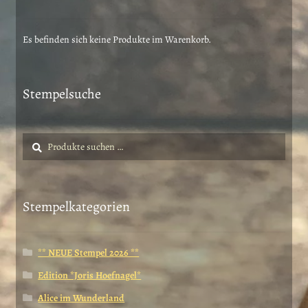
Es befinden sich keine Produkte im Warenkorb.
Stempelsuche
Suche
Suchen
nach:
Stempelkategorien
** NEUE Stempel 2026 **
Edition *Joris Hoefnagel*
Alice im Wunderland