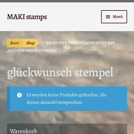
Zur
Zum
MAKI stamps
Menü
Navigation
Inhalt
springen
springen
Shop
Start
Shop
PRODUKTE VERSCHLAGWORTET MIT
Warenkorb
„GLÜCKWUNSCH STEMPEL“
Kasse
glückwunsch stempel
Anleitungen
Unterm
Kontakt
Es wurden keine Produkte gefunden, die
öffnen
deiner Auswahl entsprechen.
Mein Konto
Warenkorb