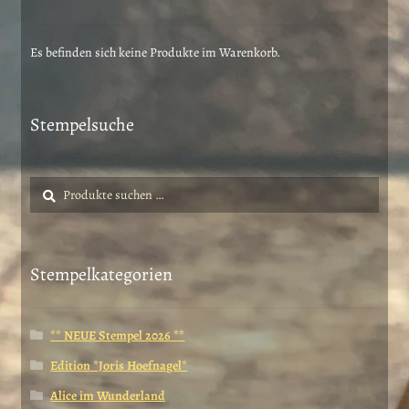
Es befinden sich keine Produkte im Warenkorb.
Stempelsuche
Suche
Suchen
nach:
Stempelkategorien
** NEUE Stempel 2026 **
Edition *Joris Hoefnagel*
Alice im Wunderland