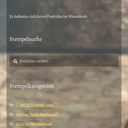
Es befinden sich keine Produkte im Warenkorb.
Stempelsuche
Suche
Suchen
nach:
Stempelkategorien
** NEUE Stempel 2026 **
Edition *Joris Hoefnagel*
Alice im Wunderland