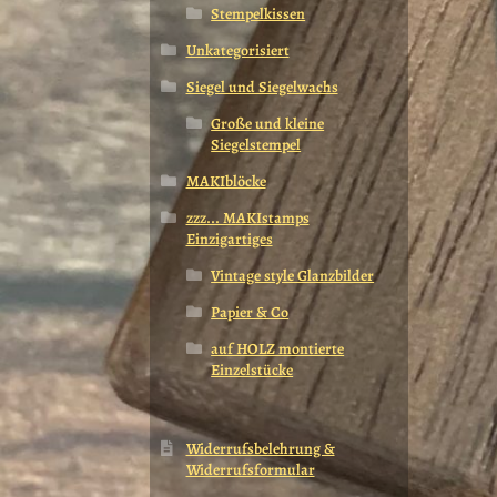
Stempelkissen
Unkategorisiert
Siegel und Siegelwachs
Große und kleine
Siegelstempel
MAKIblöcke
zzz... MAKIstamps
Einzigartiges
Vintage style Glanzbilder
Papier & Co
auf HOLZ montierte
Einzelstücke
Widerrufsbelehrung &
Widerrufsformular