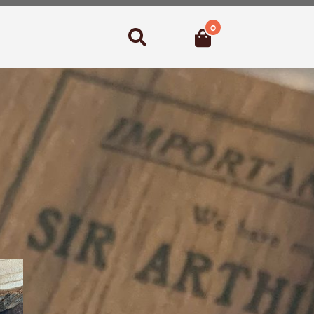
0
Suchen
lität
rt