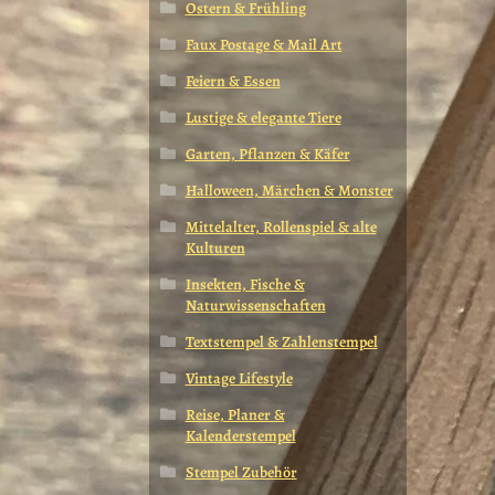
Ostern & Frühling
Faux Postage & Mail Art
Feiern & Essen
Lustige & elegante Tiere
Garten, Pflanzen & Käfer
Halloween, Märchen & Monster
Mittelalter, Rollenspiel & alte
Kulturen
Insekten, Fische &
Naturwissenschaften
Textstempel & Zahlenstempel
Vintage Lifestyle
Reise, Planer &
Kalenderstempel
Stempel Zubehör