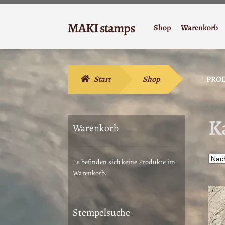
Zur
Zum
MAKI stamps
Shop
Warenkorb
Navigation
Inhalt
Stempelgummi
springen
springen
Start
Shop
PROD
K
Warenkorb
Es befinden sich keine Produkte im
Warenkorb.
Stempelsuche