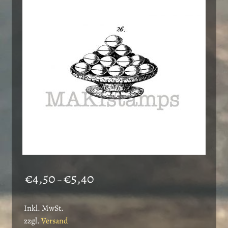
Preisspanne:
€
4,50
€
5,40
–
€4,50
bis
Inkl. MwSt.
€5,40
zzgl.
Versand