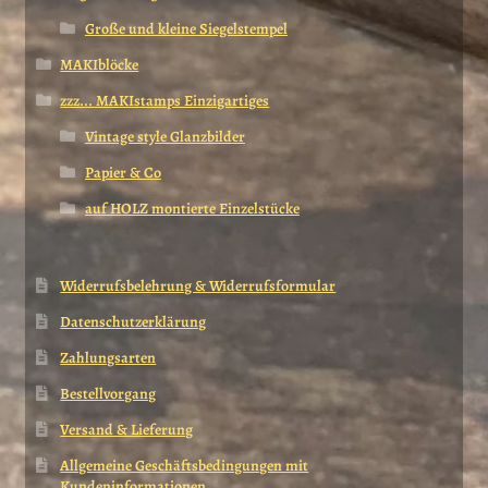
Große und kleine Siegelstempel
MAKIblöcke
zzz... MAKIstamps Einzigartiges
Vintage style Glanzbilder
Papier & Co
auf HOLZ montierte Einzelstücke
Widerrufsbelehrung & Widerrufsformular
Datenschutzerklärung
Zahlungsarten
Bestellvorgang
Versand & Lieferung
Allgemeine Geschäftsbedingungen mit
Kundeninformationen