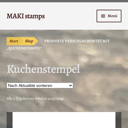
Zur
Zum
MAKI stamps
Menü
Navigation
Inhalt
springen
springen
Shop
Start
Shop
PRODUKTE VERSCHLAGWORTET MIT
Warenkorb
„KUCHENSTEMPEL“
Kasse
Kuchenstempel
Anleitungen
Unterm
Kontakt
öffnen
Nach
Alle 2 Ergebnisse werden angezeigt
Aktualität
Mein Konto
sortiert