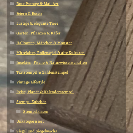
Faux Postage & Mail Art
Feiern & Essen
Lustige & elegante Tiere
Garten, Pflanzen & Käfer
Halloween, Märchen & Monster
Mittelalter, Rollenspiel & alte Kulturen
Insekten, Fische & Naturwissenschaften
Textstempel & Zahlenstempel
Vintage Lifestyle
Reise, Planer & Kalenderstempel
Stempel Zubehör
Stempelkissen
Unkategorisiert
Siegel und Siegelwachs