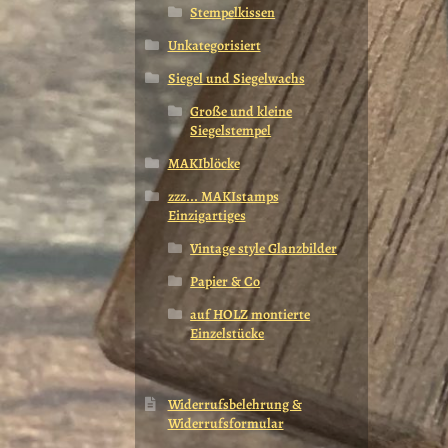
Stempelkissen
Unkategorisiert
Siegel und Siegelwachs
Große und kleine
Siegelstempel
MAKIblöcke
zzz... MAKIstamps
Einzigartiges
Vintage style Glanzbilder
Papier & Co
auf HOLZ montierte
Einzelstücke
Widerrufsbelehrung &
Widerrufsformular