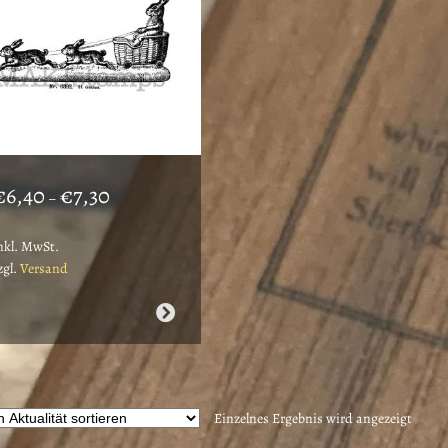
Preisspanne:
€
6,40
€
7,30
–
€6,40
bis
nkl. MwSt.
€7,30
zgl.
Versand
ieses
rodukt
eist
ehrere
arianten
Einzelnes Ergebnis wird angezeigt
uf.
ie