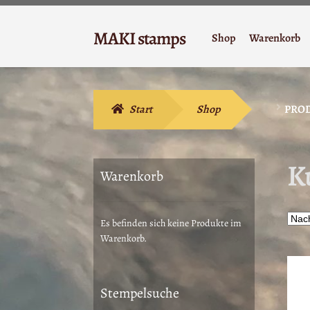
Zur
Zum
MAKI stamps
Shop
Warenkorb
Navigation
Inhalt
Stempelgummi
springen
springen
Start
Shop
PROD
K
Warenkorb
Es befinden sich keine Produkte im
Warenkorb.
Stempelsuche