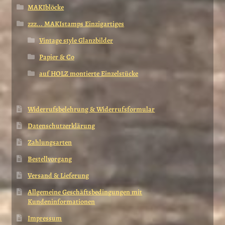
MAKIblöcke
zzz... MAKIstamps Einzigartiges
Vintage style Glanzbilder
Papier & Co
auf HOLZ montierte Einzelstücke
Widerrufsbelehrung & Widerrufsformular
Datenschutzerklärung
Zahlungsarten
Bestellvorgang
Versand & Lieferung
Allgemeine Geschäftsbedingungen mit
Kundeninformationen
Impressum