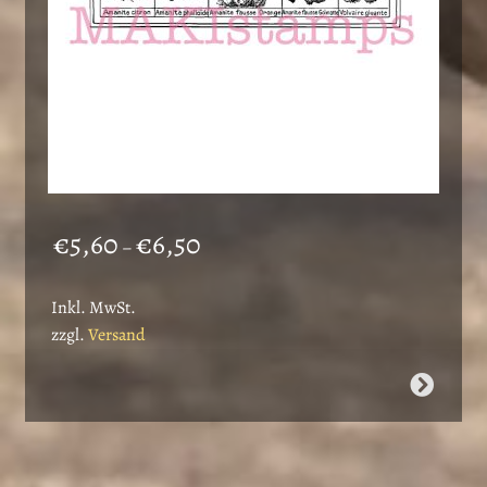
gewählt
werden
Preisspanne:
€
5,60
€
6,50
–
€5,60
bis
Inkl. MwSt.
€6,50
zzgl.
Versand
Dieses
Produkt
weist
mehrere