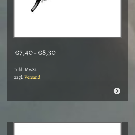
Preisspanne:
€
7,40
€
8,30
–
€7,40
bis
Inkl. MwSt.
€8,30
zzgl.
Versand
Dieses
Produkt
weist
mehrere
Varianten
auf.