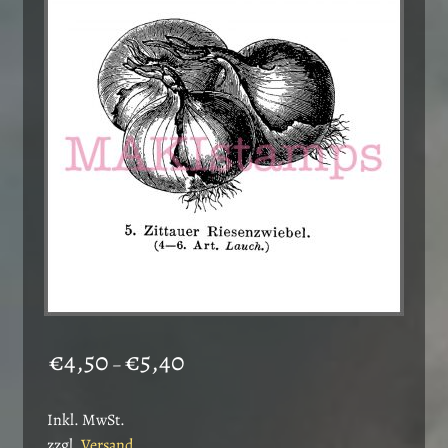
Die
Optionen
können
auf
der
Produktseite
gewählt
werden
Preisspanne:
€
4,50
€
5,40
–
€4,50
bis
Inkl. MwSt.
€5,40
zzgl.
Versand