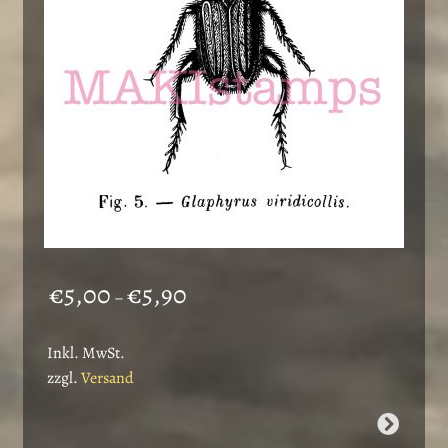
Preisspanne:
€
5,00
€
5,90
–
€5,00
bis
Inkl. MwSt.
€5,90
zzgl.
Versand
Dieses