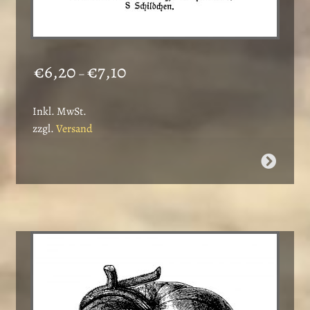
Preisspanne:
€
6,20
€
7,10
–
€6,20
bis
Inkl. MwSt.
€7,10
zzgl.
Versand
Dieses
Produkt
weist
mehrere
Varianten
auf.
Die
Optionen
können