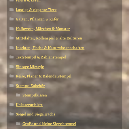
Feiern & Essen
Lustige & elegante Tiere
Garten, Pflanzen & Käfer
Halloween, Märchen & Monster
Mittelalter, Rollenspiel & alte Kulturen
Insekten, Fische & Naturwissenschaften
Textstempel & Zahlenstempel
Vintage Lifestyle
Reise, Planer & Kalenderstempel
Stempel Zubehör
Stempelkissen
Unkategorisiert
Siegel und Siegelwachs
Große und kleine Siegelstempel