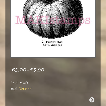
auf
der
Produktseite
gewählt
werden
Preisspanne:
€
5,00
€
5,90
–
€5,00
bis
Inkl. MwSt.
€5,90
zzgl.
Versand
Dieses
Produkt