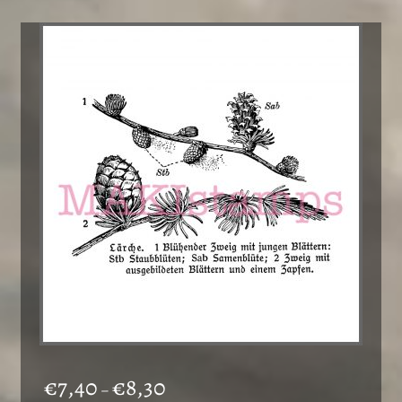
Preisspanne:
€
7,40
€
8,30
–
€7,40