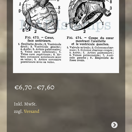
auf
der
Produktseite
gewählt
werden
Preisspanne:
€
6,70
€
7,60
–
€6,70
bis
Inkl. MwSt.
€7,60
zzgl.
Versand
Dieses