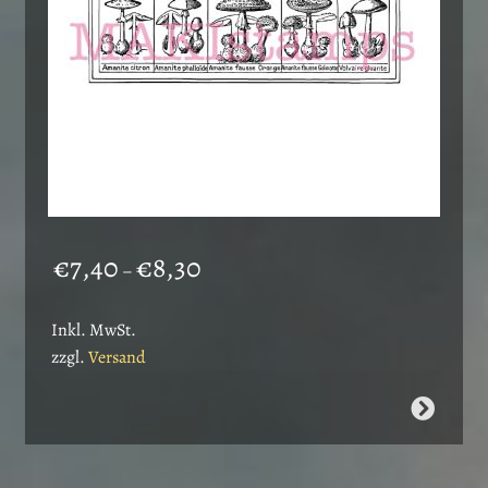
Preisspanne:
€
7,40
€
8,30
–
€7,40
bis
Inkl. MwSt.
€8,30
zzgl.
Versand
Dieses
Produkt
weist