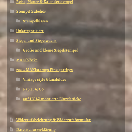
Reise, Planer & Kalenderstempel
Stempel Zubehör
Stempelkissen
Unkategorisiert
Siegel und Siegelwachs
Große und kleine Siegelstempel
MAKIblöcke
zzz... MAKIstamps Einzigartiges
Vintage style Glanzbilder
Papier & Co
auf HOLZ montierte Einzelstücke
Widerrufsbelehrung & Widerrufsformular
Datenschutzerklärung