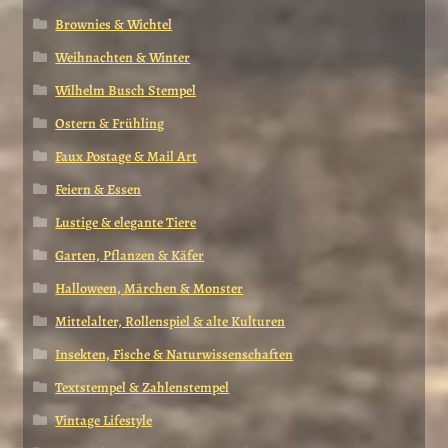
Brownies & Wichtel
Weihnachten & Winter
Wilhelm Busch Stempel
Ostern & Frühling
Faux Postage & Mail Art
Feiern & Essen
Lustige & elegante Tiere
Garten, Pflanzen & Käfer
Halloween, Märchen & Monster
Mittelalter, Rollenspiel & alte Kulturen
Insekten, Fische & Naturwissenschaften
Textstempel & Zahlenstempel
Vintage Lifestyle