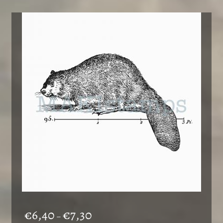
Preisspanne:
€
6,40
€
7,30
–
€6,40