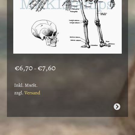
gewählt
werden
Preisspanne:
€
6,70
€
7,60
–
€6,70
bis
Inkl. MwSt.
€7,60
zzgl.
Versand
Dieses
Produkt
weist
mehrere