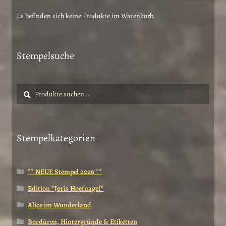
Es befinden sich keine Produkte im Warenkorb.
Stempelsuche
Suche
Suchen
nach:
Stempelkategorien
** NEUE Stempel 2026 **
Edition *Joris Hoefnagel*
Alice im Wunderland
Bordüren, Hintergründe & Etiketten