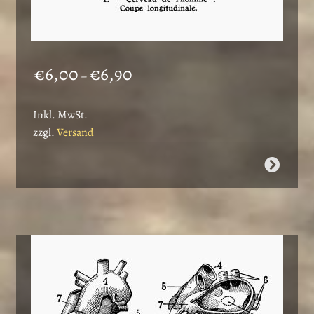
Preisspanne:
€
6,00
€
6,90
–
€6,00
bis
Inkl. MwSt.
€6,90
zzgl.
Versand
Dieses
Produkt
weist
mehrere
Varianten
auf.
Die
Optionen
können