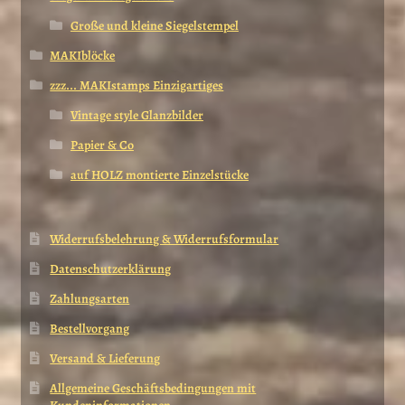
Große und kleine Siegelstempel
MAKIblöcke
zzz... MAKIstamps Einzigartiges
Vintage style Glanzbilder
Papier & Co
auf HOLZ montierte Einzelstücke
Widerrufsbelehrung & Widerrufsformular
Datenschutzerklärung
Zahlungsarten
Bestellvorgang
Versand & Lieferung
Allgemeine Geschäftsbedingungen mit