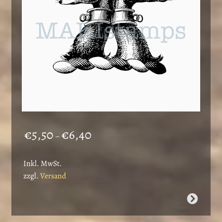
der
Produktseite
gewählt
werden
Preisspanne:
€
5,50
€
6,40
–
€5,50
bis
Inkl. MwSt.
€6,40
zzgl.
Versand
Dieses
Produkt