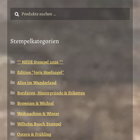
Suche
Suchen
nach:
Stempelkategorien
** NEUE Stempel 2026 **
Edition *Joris Hoefnagel*
Alice im Wunderland
Bordüren, Hintergründe & Etiketten
Brownies & Wichtel
Weihnachten & Winter
Wilhelm Busch Stempel
Ostern & Frühling