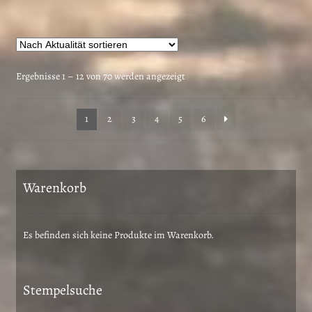
weist
mehrere
Varianten
auf.
Die
Nach
Ergebnisse 1 – 12 von 70 werden angezeigt
Optionen
Aktualität
können
sortiert
1
2
3
4
5
6
auf
der
Produktseite
gewählt
Warenkorb
werden
Es befinden sich keine Produkte im Warenkorb.
Stempelsuche