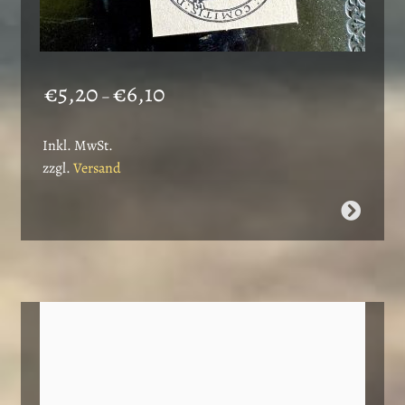
Preisspanne:
€
5,20
€
6,10
–
€5,20
bis
Inkl. MwSt.
€6,10
zzgl.
Versand
Dieses
Produkt
weist
mehrere
Varianten
auf.
Die
Optionen
können