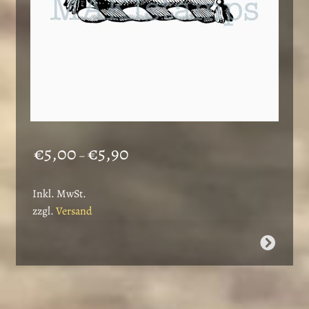
gewählt
werden
Preisspanne:
€
5,00
€
5,90
–
€5,00
bis
Inkl. MwSt.
€5,90
zzgl.
Versand
Dieses
Produkt
weist
mehrere