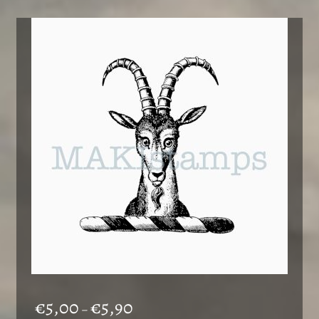
Preisspanne:
€
5,00
€
5,90
–
€5,00