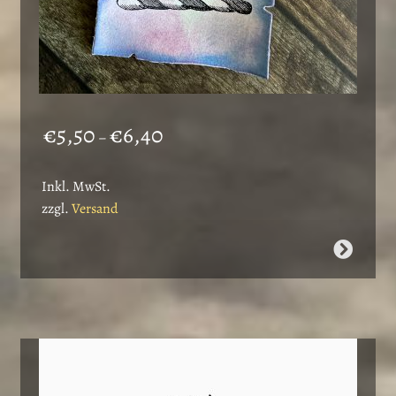
Preisspanne:
€
5,50
€
6,40
–
€5,50
bis
Inkl. MwSt.
€6,40
zzgl.
Versand
Dieses
Produkt
weist
mehrere
Varianten
auf.
Die