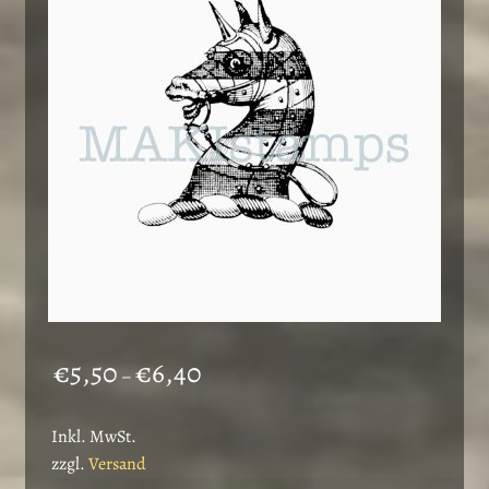
Optionen
können
auf
der
Produktseite
gewählt
werden
Preisspanne:
€
5,50
€
6,40
–
€5,50
bis
Inkl. MwSt.
€6,40
zzgl.
Versand