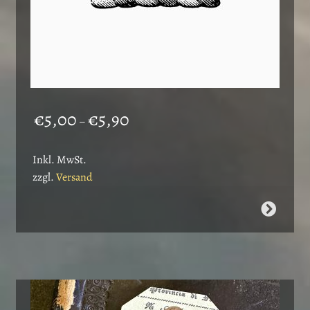
Preisspanne:
€
5,00
€
5,90
–
€5,00
bis
Inkl. MwSt.
€5,90
zzgl.
Versand
Dieses
Produkt
weist
mehrere
Varianten
auf.