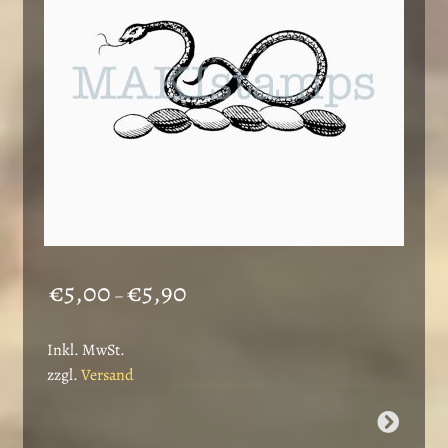
auf
der
Produktseite
gewählt
werden
Preisspanne:
€
5,00
€
5,90
–
€5,00
bis
Inkl. MwSt.
€5,90
zzgl.
Versand
Dieses
Produkt