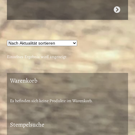
Dieses
Produkt
weist
mehrere
Varianten
auf.
Die
Einzelnes Ergebnis wird angezeigt
Optionen
können
auf
Warenkorb
der
Produktseite
gewählt
Es befinden sich keine Produkte im Warenkorb.
werden
Stempelsuche