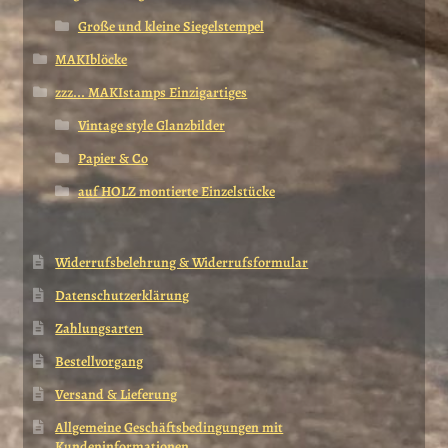
Große und kleine Siegelstempel
MAKIblöcke
zzz... MAKIstamps Einzigartiges
Vintage style Glanzbilder
Papier & Co
auf HOLZ montierte Einzelstücke
Widerrufsbelehrung & Widerrufsformular
Datenschutzerklärung
Zahlungsarten
Bestellvorgang
Versand & Lieferung
Allgemeine Geschäftsbedingungen mit
Kundeninformationen