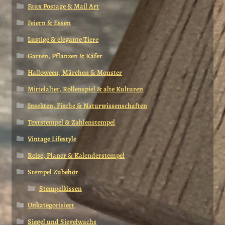
Faux Postage & Mail Art
Feiern & Essen
Lustige & elegante Tiere
Garten, Pflanzen & Käfer
Halloween, Märchen & Monster
Mittelalter, Rollenspiel & alte Kulturen
Insekten, Fische & Naturwissenschaften
Textstempel & Zahlenstempel
Vintage Lifestyle
Reise, Planer & Kalenderstempel
Stempel Zubehör
Stempelkissen
Unkategorisiert
Siegel und Siegelwachs