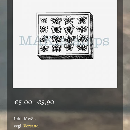
Preisspanne:
€
5,00
€
5,90
–
€5,00
bis
Inkl. MwSt.
€5,90
zzgl.
Versand