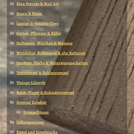
Faux Postage & Mail Art
Feiern & Essen
Lustige & elegante Tiere
Garten, Pflanzen & Käfer
Halloween, Märchen & Monster
Mittelalter, Rollenspiel & alte Kulturen
Insekten, Fische & Naturwissenschaften
Textstempel & Zahlenstempel
Vintage Lifestyle
Reise, Planer & Kalenderstempel
Stempel Zubehör
Stempelkissen
Unkategorisiert
Siegel und Siegelwachs