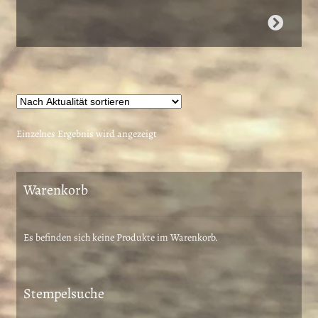
Dieses
Produkt
weist
mehrere
Varianten
auf.
Die
Einzelnes Ergebnis wird angezeigt
Optionen
können
auf
Warenkorb
der
Produktseite
gewählt
Es befinden sich keine Produkte im Warenkorb.
werden
Stempelsuche