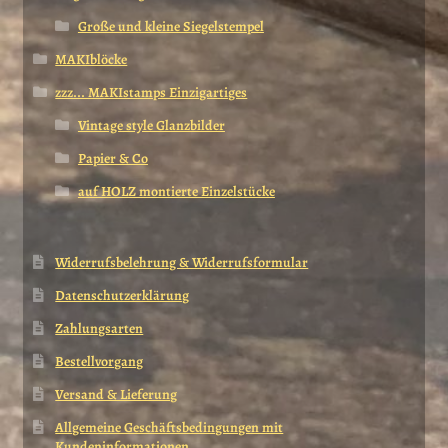
Große und kleine Siegelstempel
MAKIblöcke
zzz... MAKIstamps Einzigartiges
Vintage style Glanzbilder
Papier & Co
auf HOLZ montierte Einzelstücke
Widerrufsbelehrung & Widerrufsformular
Datenschutzerklärung
Zahlungsarten
Bestellvorgang
Versand & Lieferung
Allgemeine Geschäftsbedingungen mit
Kundeninformationen