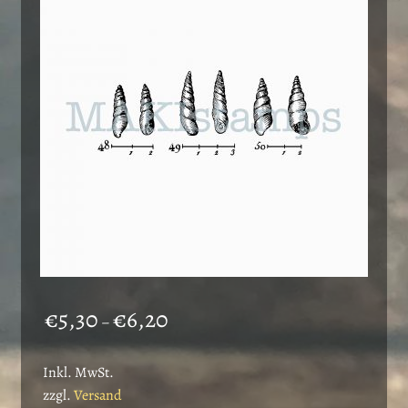
Preisspanne:
€
5,30
€
6,20
–
€5,30
bis
Inkl. MwSt.
€6,20
zzgl.
Versand