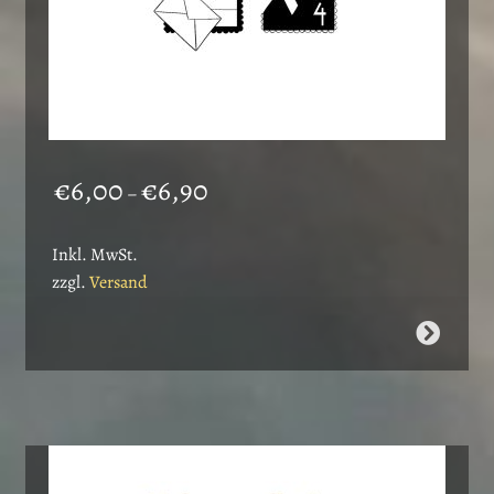
Preisspanne:
€
6,00
€
6,90
–
€6,00
bis
Inkl. MwSt.
€6,90
zzgl.
Versand
Dieses
Produkt
weist
mehrere
Varianten
auf.