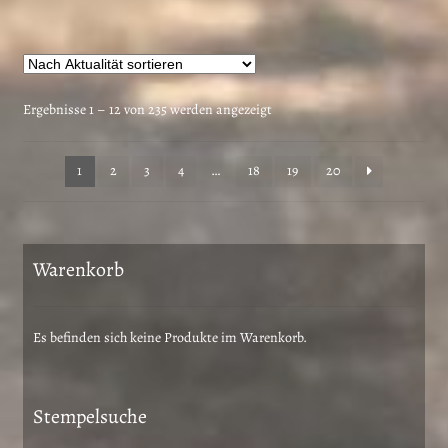
weist
mehrere
Varianten
auf.
Die
Nach
Ergebnisse 1 – 12 von 235 werden angezeigt
Optionen
Aktualität
können
sortiert
1
2
3
4
…
18
19
20
auf
der
Produktseite
gewählt
Warenkorb
werden
Es befinden sich keine Produkte im Warenkorb.
Stempelsuche