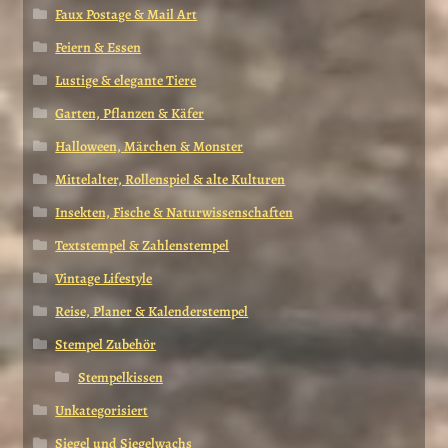
Faux Postage & Mail Art
Feiern & Essen
Lustige & elegante Tiere
Garten, Pflanzen & Käfer
Halloween, Märchen & Monster
Mittelalter, Rollenspiel & alte Kulturen
Insekten, Fische & Naturwissenschaften
Textstempel & Zahlenstempel
Vintage Lifestyle
Reise, Planer & Kalenderstempel
Stempel Zubehör
Stempelkissen
Unkategorisiert
Siegel und Siegelwachs