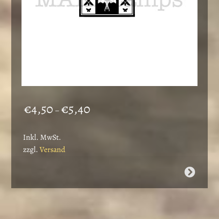
gewählt
werden
Preisspanne:
€
4,50
€
5,40
–
€4,50
bis
Inkl. MwSt.
€5,40
zzgl.
Versand
Dieses
Produkt
weist
mehrere