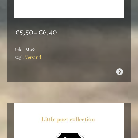
Preisspanne:
€
5,50
€
6,40
–
€5,50
bis
Inkl. MwSt.
€6,40
zzgl.
Versand
Dieses
Produkt
weist
mehrere
Varianten
auf.
Die
Optionen
können