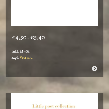
Preisspanne:
€
4,50
€
5,40
–
€4,50
bis
Inkl. MwSt.
€5,40
zzgl.
Versand
Dieses
Produkt
weist
mehrere
Varianten
auf.
Die