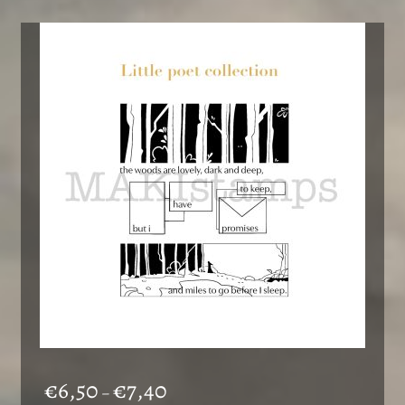
Preisspanne:
€
6,50
€
7,40
–
€6,50