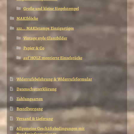
Große und kleine Siegelstempel
MAKIblöcke
zzz... MAKIstamps Einzigartiges
Vintage style Glanzbilder
Papier & Co
auf HOLZ montierte Einzelstücke
Widerrufsbelehrung & Widerrufsformular
Datenschutzerklärung
Zahlungsarten
Bestellvorgang
Versand & Lieferung
Allgemeine Geschäftsbedingungen mit