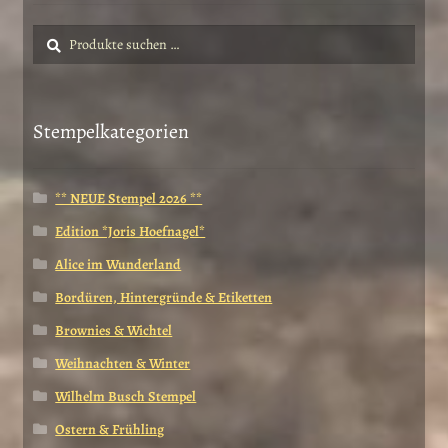
Suche
Suchen
nach:
Stempelkategorien
** NEUE Stempel 2026 **
Edition *Joris Hoefnagel*
Alice im Wunderland
Bordüren, Hintergründe & Etiketten
Brownies & Wichtel
Weihnachten & Winter
Wilhelm Busch Stempel
Ostern & Frühling