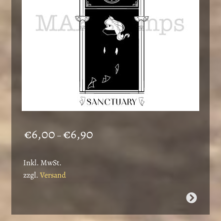
der
Produktseite
gewählt
werden
Preisspanne:
€
6,00
€
6,90
–
€6,00
bis
Inkl. MwSt.
€6,90
zzgl.
Versand
Dieses
Produkt