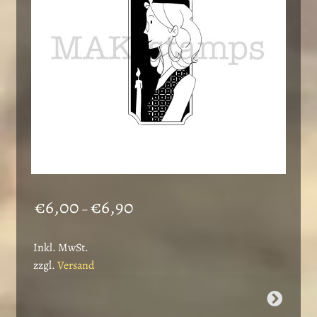
auf
der
Produktseite
gewählt
werden
Preisspanne:
€
6,00
€
6,90
–
€6,00
bis
Inkl. MwSt.
€6,90
zzgl.
Versand
Dieses
Produkt