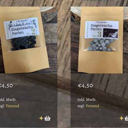
€
4,50
€
4,50
nkl. MwSt.
Inkl. MwSt.
zgl.
Versand
zzgl.
Versand