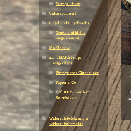
Stempelkissen
Unkategorisiert
Siegel und Siegelwachs
Große und kleine
Siegelstempel
MAKIblöcke
zzz... MAKIstamps
Einzigartiges
Vintage style Glanzbilder
Papier & Co
auf HOLZ montierte
I
Einzelstücke
z
Widerrufsbelehrung &
Widerrufsformular