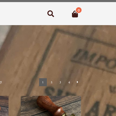
0
Suchen
Nach
gt
1
2
3
4
Aktualität
sortiert