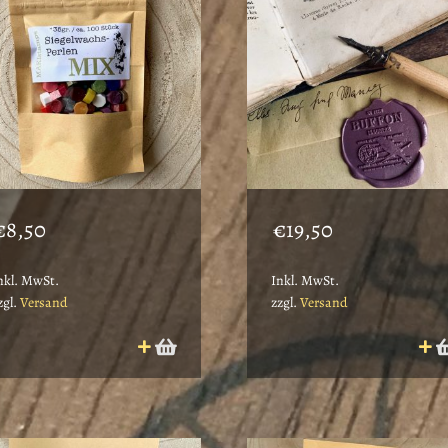
€
8,50
€
19,50
nkl. MwSt.
Inkl. MwSt.
zgl.
Versand
zzgl.
Versand