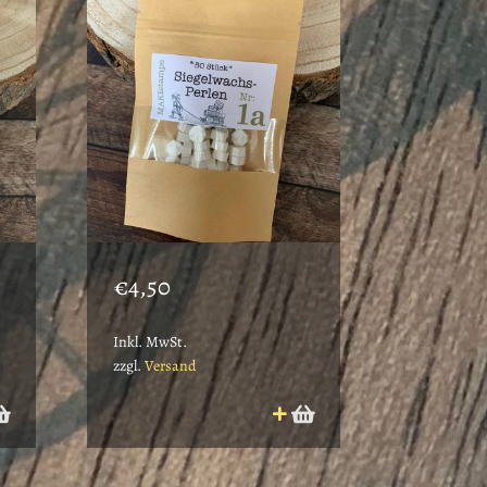
€
4,50
Inkl. MwSt.
zzgl.
Versand