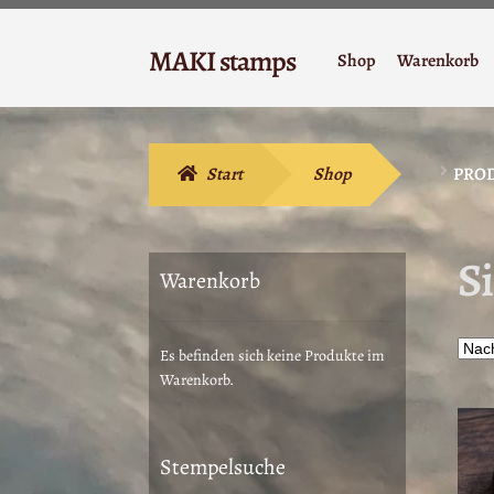
Zur
Zum
MAKI stamps
Shop
Warenkorb
Navigation
Inhalt
Stempelgummi
springen
springen
Start
Shop
PROD
Si
Warenkorb
Es befinden sich keine Produkte im
Warenkorb.
Stempelsuche