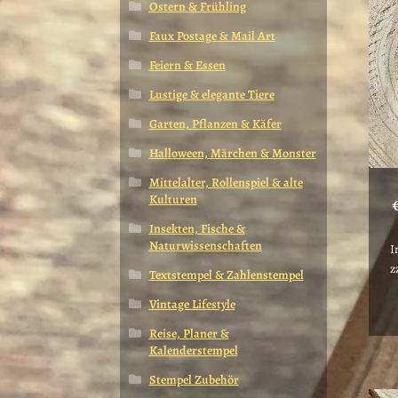
Ostern & Frühling
Faux Postage & Mail Art
Feiern & Essen
Lustige & elegante Tiere
Garten, Pflanzen & Käfer
Halloween, Märchen & Monster
Mittelalter, Rollenspiel & alte
Kulturen
Insekten, Fische &
Naturwissenschaften
I
z
Textstempel & Zahlenstempel
Vintage Lifestyle
Reise, Planer &
Kalenderstempel
Stempel Zubehör