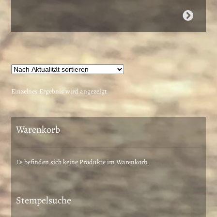
Dieses
Produkt
weist
mehrere
Varianten
auf.
Die
Einzelnes Ergebnis wird angezeigt
Optionen
können
auf
Warenkorb
der
Produktseite
gewählt
Es befinden sich keine Produkte im Warenkorb.
werden
Stempelsuche