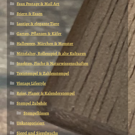
Faux Postage & Mail Art
Feiern & Essen
Lustige & elegante Tiere
Garten, Pflanzen & Käfer
Halloween, Märchen & Monster
Mittelalter, Rollenspiel & alte Kulturen
Insekten, Fische & Naturwissenschaften
Textstempel & Zahlenstempel
Vintage Lifestyle
Reise, Planer & Kalenderstempel
Stempel Zubehör
Stempelkissen
Unkategorisiert
Siegel und Siegelwachs