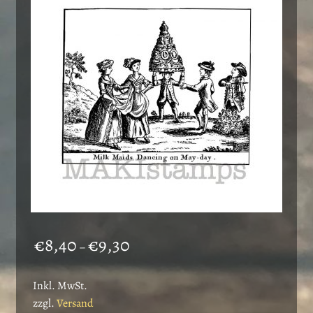
Preisspanne:
€
8,40
€
9,30
–
€8,40
bis
Inkl. MwSt.
€9,30
zzgl.
Versand