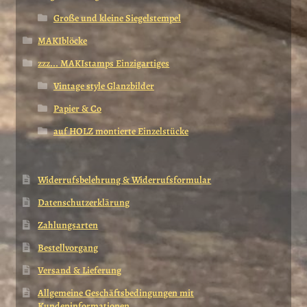
Große und kleine Siegelstempel
MAKIblöcke
zzz... MAKIstamps Einzigartiges
Vintage style Glanzbilder
Papier & Co
auf HOLZ montierte Einzelstücke
Widerrufsbelehrung & Widerrufsformular
Datenschutzerklärung
Zahlungsarten
Bestellvorgang
Versand & Lieferung
Allgemeine Geschäftsbedingungen mit
Kundeninformationen