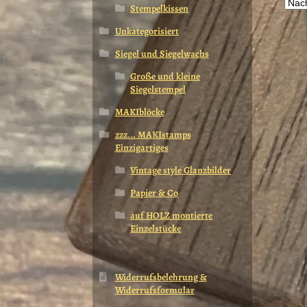
a
Stempelkissen
D
Unkategorisiert
O
k
Siegel und Siegelwachs
a
Große und kleine
d
Siegelstempel
P
g
MAKIblöcke
w
zzz... MAKIstamps
Einzigartiges
Vintage style Glanzbilder
Papier & Co
auf HOLZ montierte
Einzelstücke
Widerrufsbelehrung &
Widerrufsformular