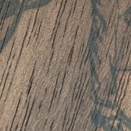
lität
rt