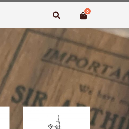
0
Suchen
lität
rt