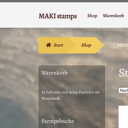
Zur
Zum
MAKI stamps
Shop
Warenkorb
Navigation
Inhalt
Stempelgummi
springen
springen
Start
Shop
PRO
S
Warenkorb
Es befinden sich keine Produkte im
Warenkorb.
Stempelsuche