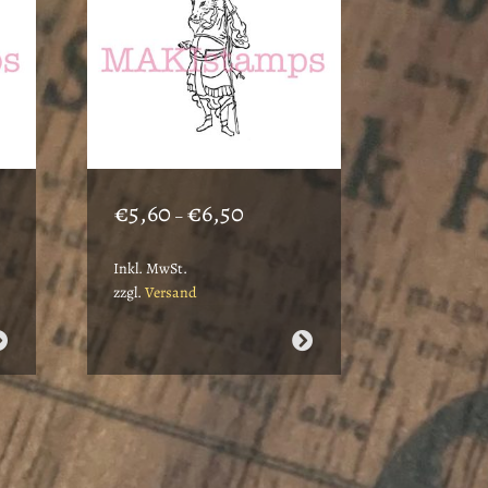
ne:
Preisspanne:
€
5,60
€
6,50
–
€5,60
bis
Inkl. MwSt.
€6,50
zzgl.
Versand
Dieses
Produkt
weist
mehrere
Varianten
auf.
Die