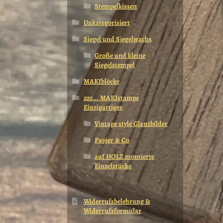
Stempelkissen
Unkategorisiert
Siegel und Siegelwachs
Große und kleine
Siegelstempel
MAKIblöcke
zzz... MAKIstamps
Einzigartiges
Vintage style Glanzbilder
Papier & Co
auf HOLZ montierte
Einzelstücke
Widerrufsbelehrung &
Widerrufsformular