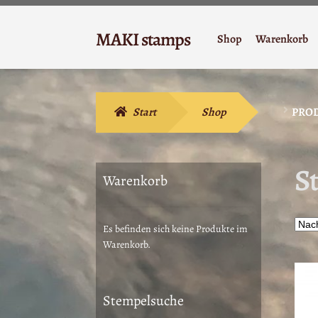
Zur
Zum
MAKI stamps
Shop
Warenkorb
Navigation
Inhalt
Stempelgummi
springen
springen
Start
Shop
PRO
S
Warenkorb
Es befinden sich keine Produkte im
Warenkorb.
Stempelsuche