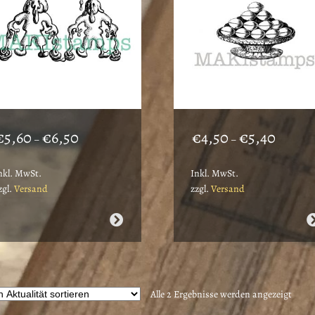
Preisspanne:
Preisspan
€
5,60
€
6,50
€
4,50
€
5,40
–
–
€5,60
€4,50
bis
bis
nkl. MwSt.
Inkl. MwSt.
€6,50
€5,40
zgl.
Versand
zzgl.
Versand
ieses
Dieses
rodukt
Produkt
eist
weist
ehrere
mehrere
arianten
Varianten
Nach
Alle 2 Ergebnisse werden angezeigt
uf.
auf.
Aktua
ie
Die