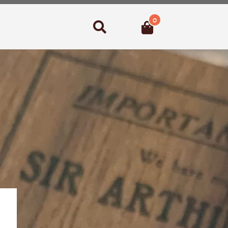
0
Suchen
lität
rt