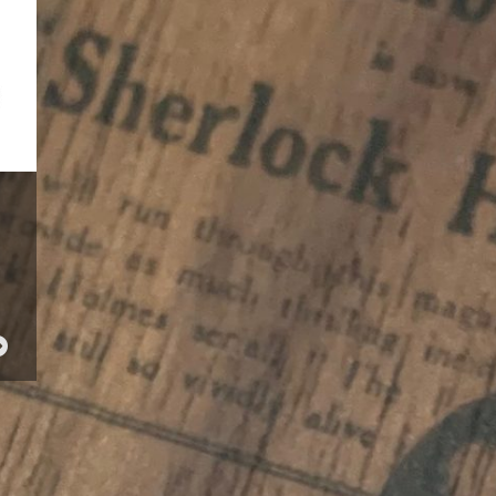
ne:
lität