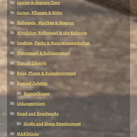
Lustige & elegante Tiere
Garten, Pflanzen & Käfer
Halloween, Märchen & Monster
Mittelalter, Rollenspiel & alte Kulturen
Insekten, Fische & Naturwissenschaften
Textstempel & Zahlenstempel
Vintage Lifestyle
Reise, Planer & Kalenderstempel
Stempel Zubehör
Stempelkissen
Unkategorisiert
Siegel und Siegelwachs
Große und kleine Siegelstempel
MAKIblöcke