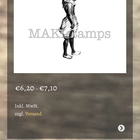
der
Produktseite
gewählt
werden
Preisspanne:
€
6,20
€
7,10
–
€6,20
bis
Inkl. MwSt.
€7,10
zzgl.
Versand
Dieses
Produkt