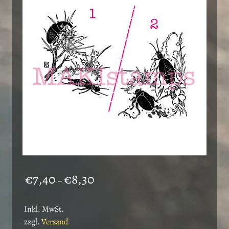
Preisspanne:
€
7,40
€
8,30
–
€7,40
bis
Inkl. MwSt.
€8,30
zzgl.
Versand