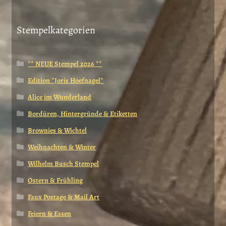
Stempelkategorien
** NEUE Stempel 2026 **
Edition *Joris Hoefnagel*
Alice im Wunderland
Bordüren, Hintergründe & Etiketten
Brownies & Wichtel
Weihnachten & Winter
Wilhelm Busch Stempel
Ostern & Frühling
Faux Postage & Mail Art
Feiern & Essen