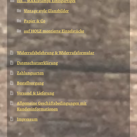
zzz... MAKIstamps Einzigartiges
Vintage style Glanzbilder
Papier & Co
auf HOLZ montierte Einzelstücke
Widerrufsbelehrung & Widerrufsformular
Datenschutzerklärung
Zahlungsarten
Bestellvorgang
Versand & Lieferung
Allgemeine Geschäftsbedingungen mit
Kundeninformationen
Impressum