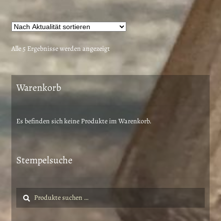
mehrere
Varianten
auf.
Die
Nach
Alle 5 Ergebnisse werden angezeigt
Optionen
Aktualität
können
sortiert
auf
Warenkorb
der
Produktseite
gewählt
Es befinden sich keine Produkte im Warenkorb.
werden
Stempelsuche
Suche
Suchen
nach: