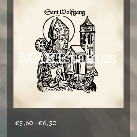
Preisspanne:
€
5,60
€
6,50
–
€5,60
bis