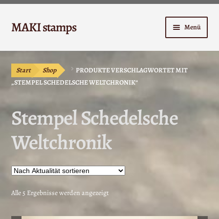
Zur
Zum
MAKI stamps
Menü
Navigation
Inhalt
springen
springen
Shop
Start
Shop
PRODUKTE VERSCHLAGWORTET MIT
Warenkorb
„STEMPEL SCHEDELSCHE WELTCHRONIK“
Kasse
Stempel Schedelsche
Anleitungen
Weltchronik
Unterm
Kontakt
öffnen
Mein Konto
Nach
Alle 5 Ergebnisse werden angezeigt
Aktualität
sortiert