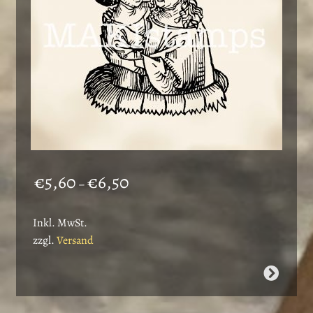
der
Produktseite
gewählt
werden
Preisspanne:
€
5,60
€
6,50
–
€5,60
bis
Inkl. MwSt.
€6,50
zzgl.
Versand
Dieses
Produkt
weist