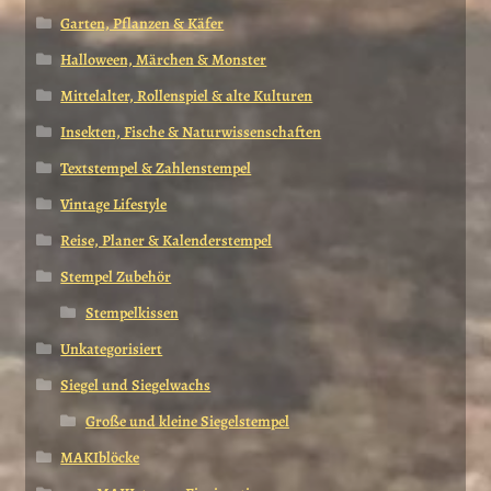
Garten, Pflanzen & Käfer
Halloween, Märchen & Monster
Mittelalter, Rollenspiel & alte Kulturen
Insekten, Fische & Naturwissenschaften
Textstempel & Zahlenstempel
Vintage Lifestyle
Reise, Planer & Kalenderstempel
Stempel Zubehör
Stempelkissen
Unkategorisiert
Siegel und Siegelwachs
Große und kleine Siegelstempel
MAKIblöcke