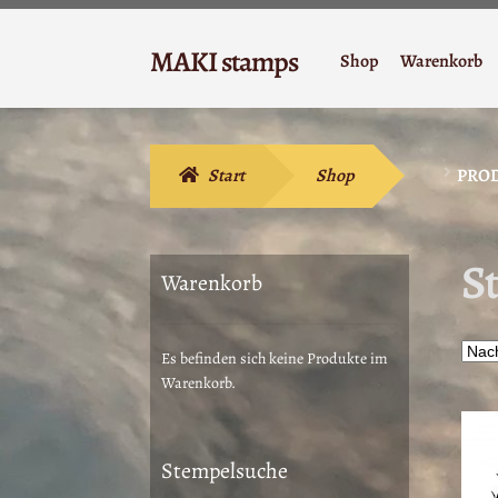
Zur
Zum
MAKI stamps
Shop
Warenkorb
Navigation
Inhalt
Stempelgummi
springen
springen
Start
Shop
PRO
S
Warenkorb
Es befinden sich keine Produkte im
Warenkorb.
Stempelsuche