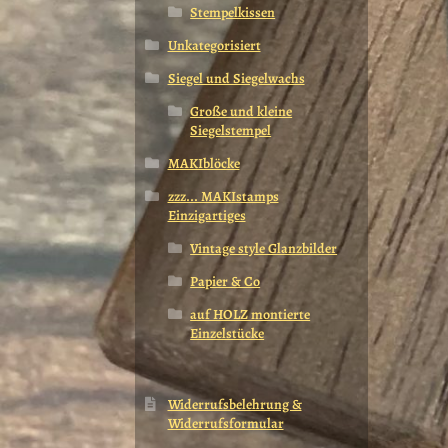
Stempelkissen
Unkategorisiert
Siegel und Siegelwachs
Große und kleine
Siegelstempel
MAKIblöcke
zzz... MAKIstamps
Einzigartiges
Vintage style Glanzbilder
Papier & Co
auf HOLZ montierte
Einzelstücke
Widerrufsbelehrung &
Widerrufsformular