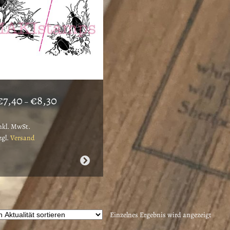
Preisspanne:
€
7,40
€
8,30
–
€7,40
bis
nkl. MwSt.
€8,30
zgl.
Versand
ieses
rodukt
eist
ehrere
arianten
Einzelnes Ergebnis wird angezeigt
uf.
ie