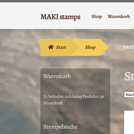
Zur
Zum
MAKI stamps
Shop
Warenkorb
Navigation
Inhalt
Stempelgummi
springen
springen
Start
Shop
PRO
S
Warenkorb
Es befinden sich keine Produkte im
Warenkorb.
Stempelsuche