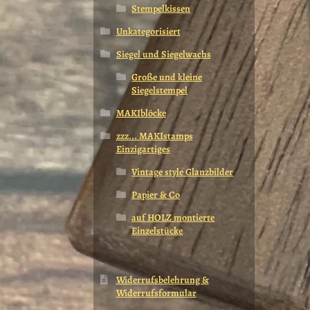
Stempelkissen
Unkategorisiert
Siegel und Siegelwachs
Große und kleine
Siegelstempel
MAKIblöcke
zzz... MAKIstamps
Einzigartiges
Vintage style Glanzbilder
Papier & Co
auf HOLZ montierte
Einzelstücke
Widerrufsbelehrung &
Widerrufsformular