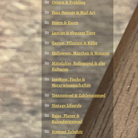
Ostern & Frühling
Faux Postage & Mail Art
Feiern & Essen
Lustige & elegante Tiere
Garten, Pflanzen & Käfer
Halloween, Märchen & Monster
Mittelalter, Rollenspiel & alte
Kulturen
Insekten, Fische &
Naturwissenschaften
Textstempel & Zahlenstempel
Vintage Lifestyle
Reise, Planer &
Kalenderstempel
Stempel Zubehör