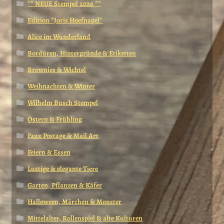
** NEUE Stempel 2026 **
Edition *Joris Hoefnagel*
Alice im Wunderland
Bordüren, Hintergründe & Etiketten
Brownies & Wichtel
Weihnachten & Winter
Wilhelm Busch Stempel
Ostern & Frühling
Faux Postage & Mail Art
Feiern & Essen
Lustige & elegante Tiere
Garten, Pflanzen & Käfer
Halloween, Märchen & Monster
Mittelalter, Rollenspiel & alte Kulturen