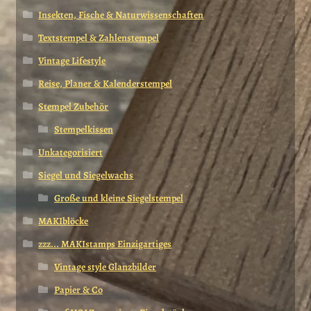
Insekten, Fische & Naturwissenschaften
Textstempel & Zahlenstempel
Vintage Lifestyle
Reise, Planer & Kalenderstempel
Stempel Zubehör
Stempelkissen
Unkategorisiert
Siegel und Siegelwachs
Große und kleine Siegelstempel
MAKIblöcke
zzz... MAKIstamps Einzigartiges
Vintage style Glanzbilder
Papier & Co