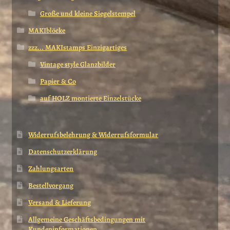
Große und kleine Siegelstempel
MAKIblöcke
zzz... MAKIstamps Einzigartiges
Vintage style Glanzbilder
Papier & Co
auf HOLZ montierte Einzelstücke
Widerrufsbelehrung & Widerrufsformular
Datenschutzerklärung
Zahlungsarten
Bestellvorgang
Versand & Lieferung
Allgemeine Geschäftsbedingungen mit
Kundeninformationen