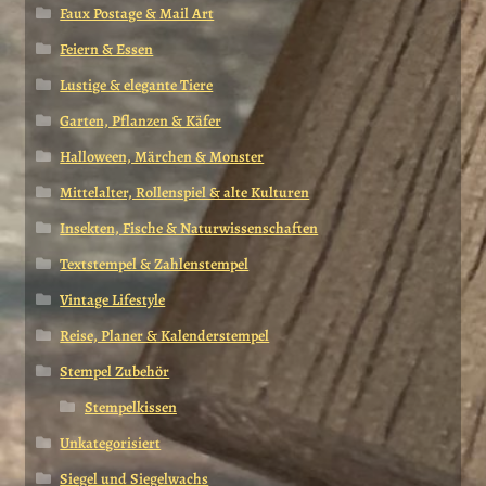
Faux Postage & Mail Art
Feiern & Essen
Lustige & elegante Tiere
Garten, Pflanzen & Käfer
Halloween, Märchen & Monster
Mittelalter, Rollenspiel & alte Kulturen
Insekten, Fische & Naturwissenschaften
Textstempel & Zahlenstempel
Vintage Lifestyle
Reise, Planer & Kalenderstempel
Stempel Zubehör
Stempelkissen
Unkategorisiert
Siegel und Siegelwachs