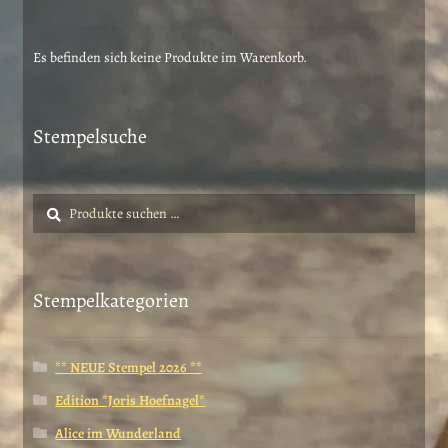
Es befinden sich keine Produkte im Warenkorb.
Stempelsuche
Suche
Suchen
nach:
Stempelkategorien
** NEUE Stempel 2026 **
Edition *Joris Hoefnagel*
Alice im Wunderland