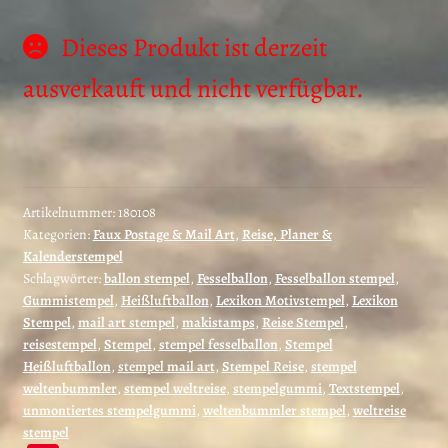
Dieses Produkt ist derzeit
ausverkauft und nicht verfügbar.
Artikelnummer:
180108
Kategorien:
Faux Postage & Mail Art
,
Reise, Planer &
Kalenderstempel
Schlagwörter:
ballon stempel
,
Fesselballon
,
Fesselballon stempel
,
Gummistempel
,
Heißluftballon
,
Lexikon Motivstempel
,
Lexikon
Stempel
,
mail art stempel
,
makistamps
,
Reise Stempel
,
reisestempel
,
Stempel
,
stempel fesselballon
,
Stempel
Heißluftballon
,
stempel mail art
,
Stempel Reise
,
stempel
weltenbummler
,
stempel weltreise
,
stempelgummi
,
Textstempel
,
unmontiertes stempelgummi
,
weltenbummler stempel
,
weltreise
stempel