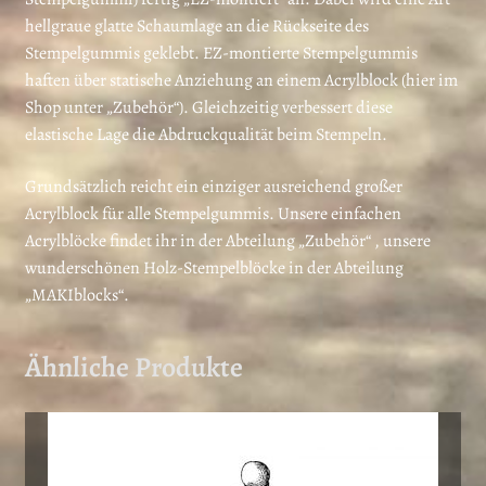
hellgraue glatte Schaumlage an die Rückseite des
Stempelgummis geklebt. EZ-montierte Stempelgummis
haften über statische Anziehung an einem Acrylblock (hier im
Shop unter „Zubehör“). Gleichzeitig verbessert diese
elastische Lage die Abdruckqualität beim Stempeln.
Grundsätzlich reicht ein einziger ausreichend großer
Acrylblock für alle Stempelgummis. Unsere einfachen
Acrylblöcke findet ihr in der Abteilung „Zubehör“ , unsere
wunderschönen Holz-Stempelblöcke in der Abteilung
„MAKIblocks“.
Ähnliche Produkte