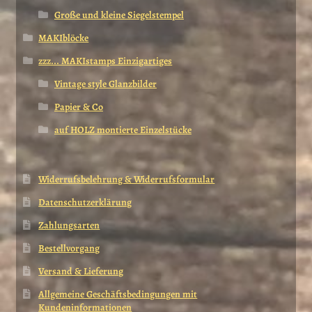
Große und kleine Siegelstempel
MAKIblöcke
zzz... MAKIstamps Einzigartiges
Vintage style Glanzbilder
Papier & Co
auf HOLZ montierte Einzelstücke
Widerrufsbelehrung & Widerrufsformular
Datenschutzerklärung
Zahlungsarten
Bestellvorgang
Versand & Lieferung
Allgemeine Geschäftsbedingungen mit
Kundeninformationen