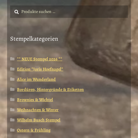
Suche
Suchen
nach:
Stempelkategorien
** NEUE Stempel 2026 **
Edition *Joris Hoefnagel*
Alice im Wunderland
Bordüren, Hintergründe & Etiketten
Brownies & Wichtel
Weihnachten & Winter
Wilhelm Busch Stempel
Ostern & Frühling