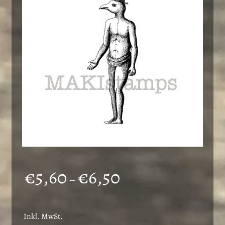
Preisspanne:
€
5,60
€
6,50
–
€5,60
bis
Inkl. MwSt.