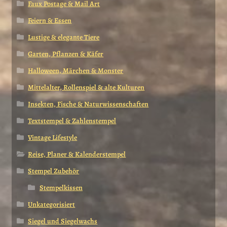
Faux Postage & Mail Art
Feiern & Essen
Lustige & elegante Tiere
Garten, Pflanzen & Käfer
Halloween, Märchen & Monster
Mittelalter, Rollenspiel & alte Kulturen
Insekten, Fische & Naturwissenschaften
Textstempel & Zahlenstempel
Vintage Lifestyle
Reise, Planer & Kalenderstempel
Stempel Zubehör
Stempelkissen
Unkategorisiert
Siegel und Siegelwachs