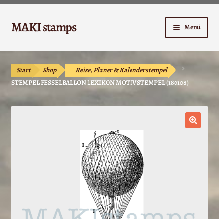
Zur
Zum
MAKI stamps
Menü
Navigation
Inhalt
springen
springen
Shop
Start
Shop
Reise, Planer & Kalenderstempel
Warenkorb
STEMPEL FESSELBALLON LEXIKON MOTIVSTEMPEL (180108)
Kasse
Anleitungen
🔍
Unterm
Kontakt
öffnen
Mein Konto