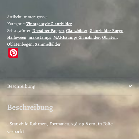
Artikelnummer:
170061
Kategorie:
Vintage style Glanzbilder
Schlagwörter:
Dresdner Pappen
,
Glanzbilder
,
Glanzbilder Bogen
,
Halloween
,
makistamps
,
MAKIstamps Glanzbilder
,
Oblaten
,
Oblatenbogen
,
Sammelbilder
Pi
nt
er
es
Beschreibung
t
Beschreibung
1 Stanzbild Rahmen, Format ca. 7,8 x 9,8 cm, in Folie
verpackt.