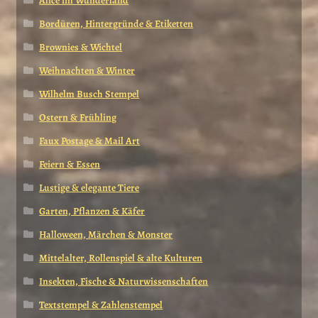
Alice im Wunderland
Bordüren, Hintergründe & Etiketten
Brownies & Wichtel
Weihnachten & Winter
Wilhelm Busch Stempel
Ostern & Frühling
Faux Postage & Mail Art
Feiern & Essen
Lustige & elegante Tiere
Garten, Pflanzen & Käfer
Halloween, Märchen & Monster
Mittelalter, Rollenspiel & alte Kulturen
Insekten, Fische & Naturwissenschaften
Textstempel & Zahlenstempel