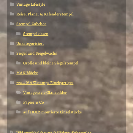
Vintage Lifestyle
Reise, Planer & Kalenderstempel
Stempel Zubehör
Stempelkissen
Unkategorisiert
Siegel und Siegelwachs
Große und kleine Siegelstempel
MAKIblöcke
zzz... MAKIstamps Einzigartiges
Vintage style Glanzbilder
Papier & Co
auf HOLZ montierte Einzelstücke
Widerrufsbelehrung & Widerrufsformular