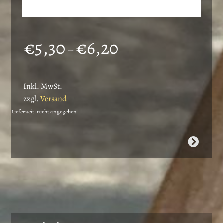
Preisspanne:
€
5,30
€
6,20
–
€5,30
bis
Inkl. MwSt.
€6,20
zzgl.
Versand
Lieferzeit: nicht angegeben
Dieses
Produkt
weist
mehrere
Varianten
auf.
Die