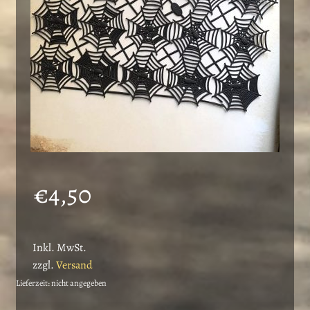
der
Produktseite
gewählt
werden
€
4,50
Inkl. MwSt.
zzgl.
Versand
Lieferzeit: nicht angegeben