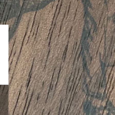
Preisspanne:
€5,60
bis