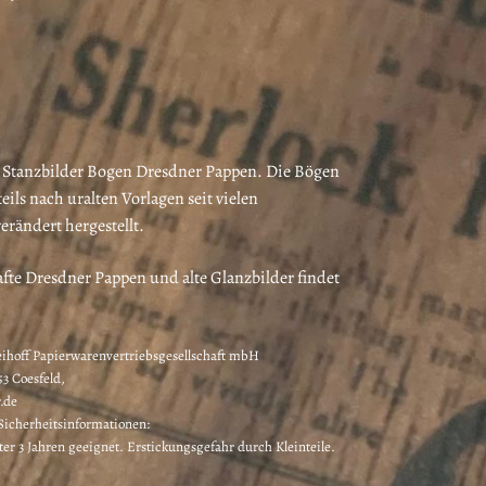
Stanzbilder Bogen Dresdner Pappen. Die Bögen
ils nach uralten Vorlagen seit vielen
rändert hergestellt.
fte Dresdner Pappen und alte Glanzbilder findet
eihoff Papierwarenvertriebsgesellschaft mbH
3 Coesfeld,
.de
icherheitsinformationen:
ter 3 Jahren geeignet. Erstickungsgefahr durch Kleinteile.