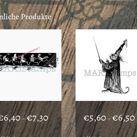
nliche Produkte
Preisspanne:
€
6,40
€
7,30
€
5,60
€
6,50
–
–
€6,40
bis