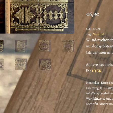
€
6,90
Inkl. MwSt.
zzgl.
Versand
Wunderschöner 
werden größtente
Jahrzehnten unve
Andere zauberha
ihr
HIER
Hersteller:
Ernst Fr
Erlenweg 93, D-4865
info@ef-glanzbilder
Warnhinweise und S
Nicht für Kinder un