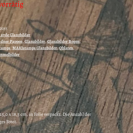
vorrätig
70055
 style Glanzbilder
sdner Pappen
,
Glanzbilder
,
Glanzbilder Bogen
,
tamps
,
MAKIstamps Glanzbilder
,
Oblaten
,
mmelbilder
5,0 x 18,5 cm, in Folie verpackt. Die Anzahl der
ges Foto).