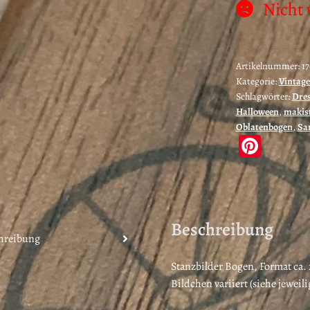
Nicht 
Artikelnummer:
1
Kategorie:
Vintage
Schlagwörter:
Dre
Halloween
,
makis
Oblatenbogen
,
Sa
Pi
nt
er
es
Beschreibung
t
hreibung
Stanzbilder Bogen, Format ca. 2
Bildchen variiert (siehe jeweili