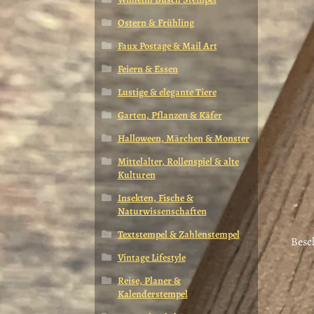
Ostern & Frühling
Faux Postage & Mail Art
Feiern & Essen
Lustige & elegante Tiere
Garten, Pflanzen & Käfer
Halloween, Märchen & Monster
Mittelalter, Rollenspiel & alte
Kulturen
Insekten, Fische &
Naturwissenschaften
Textstempel & Zahlenstempel
Besc
Vintage Lifestyle
Reise, Planer &
Kalenderstempel