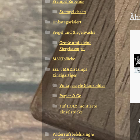
Stempel Zubehör
Stempelkissen
Äh
Unkategorisiert
Siegel und Siegelwachs
Große und kleine
Siegelstempel
MAKIblöcke
zzz... MAKIstamps
Einzigartiges
Vintage style Glanzbilder
Papier & Co
auf HOLZ montierte
Einzelstücke
Widerrufsbelehrung &