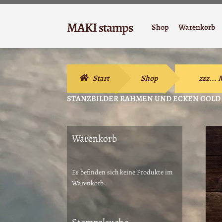
Zur
Zum
MAKI stamps
Shop
Warenkorb
Navigation
Inhalt
Stempelgummi
springen
springen
Start
Shop
zzz...
STANZBILDER RAHMEN UND ECKEN GOLD (
Warenkorb
Es befinden sich keine Produkte im
Warenkorb.