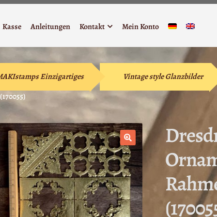
Kasse
Anleitungen
Kontakt
Mein Konto
 MAKIstamps Einzigartiges
Vintage style Glanzbilder
170055)
Dresd
Ornam
🔍
Rahme
(17005