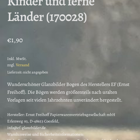
Kinder und ferne
Länder (170028)
€
1,90
Inkl. MwSt.
zzgl.
Versand
Lieferzeit: nicht angegeben
Wunderschöner Glanzbilder Bogen des Herstellers EF (Ernst
Freihoff). Die Bögen werden größtenteils nach uralten
Vorlagen seit vielen Jahrzehnten unverändert hergestellt.
Hersteller:
Ernst Freihoff Papierwarenvertriebsgesellschaft mbH
Erlenweg 93, D-48653 Coesfeld,
info@ef-glanzbilder.de
Warnhinweise und Sicherheitsinformationen: