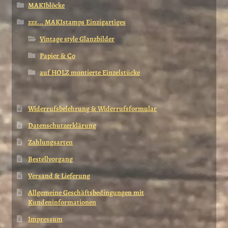
MAKIblöcke
zzz... MAKIstamps Einzigartiges
Vintage style Glanzbilder
Papier & Co
auf HOLZ montierte Einzelstücke
Widerrufsbelehrung & Widerrufsformular
Datenschutzerklärung
Zahlungsarten
Bestellvorgang
Versand & Lieferung
Allgemeine Geschäftsbedingungen mit
Kundeninformationen
Impressum