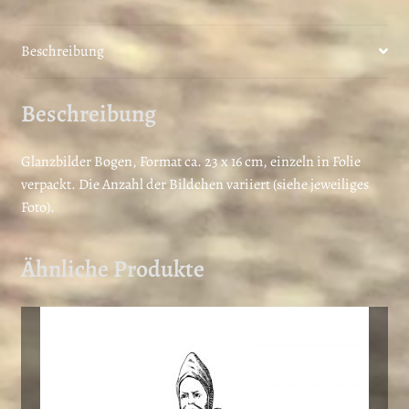
er
es
Beschreibung
t
Beschreibung
Glanzbilder Bogen, Format ca. 23 x 16 cm, einzeln in Folie
verpackt. Die Anzahl der Bildchen variiert (siehe jeweiliges
Foto).
Ähnliche Produkte