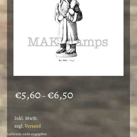
Preisspanne:
€
5,60
€
6,50
–
€5,60
bis
Inkl. MwSt.
€6,50
zzgl.
Versand
Lieferzeit: nicht angegeben