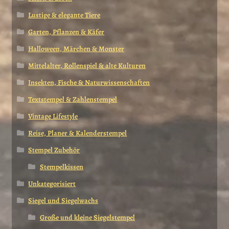
Lustige & elegante Tiere
Garten, Pflanzen & Käfer
Halloween, Märchen & Monster
Mittelalter, Rollenspiel & alte Kulturen
Insekten, Fische & Naturwissenschaften
Textstempel & Zahlenstempel
Vintage Lifestyle
Reise, Planer & Kalenderstempel
Stempel Zubehör
Stempelkissen
Unkategorisiert
Siegel und Siegelwachs
Große und kleine Siegelstempel