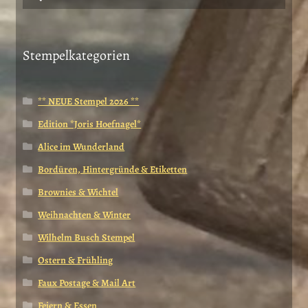
nach:
Stempelkategorien
** NEUE Stempel 2026 **
Edition *Joris Hoefnagel*
Alice im Wunderland
Bordüren, Hintergründe & Etiketten
Brownies & Wichtel
Weihnachten & Winter
Wilhelm Busch Stempel
Ostern & Frühling
Faux Postage & Mail Art
Feiern & Essen