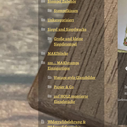
Stempel Zubehör
Stempelkissen
Unkategorisiert
Siegel und Siegelwachs
Große und kleine
Siegelstempel
MAKIblöcke
zzz... MAKIstamps
Einzigartiges
Vintage style Glanzbilder
Papier & Co
I
z
auf HOLZ montierte
Lieferz
Einzelstücke
Widerrufsbelehrung &