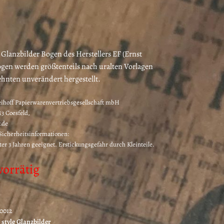
lanzbilder Bogen des Herstellers EF (Ernst
ögen werden größtenteils nach uralten Vorlagen
zehnten unverändert hergestellt.
eihoff Papierwarenvertriebsgesellschaft mbH
3 Coesfeld,
.de
icherheitsinformationen:
ter 3 Jahren geeignet. Erstickungsgefahr durch Kleinteile.
vorrätig
70012
 style Glanzbilder