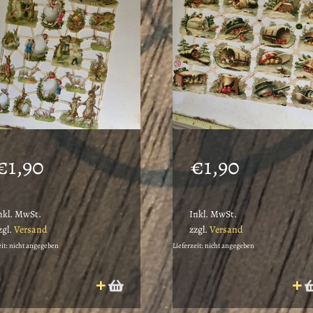
€
1,90
€
1,90
nkl. MwSt.
Inkl. MwSt.
zgl.
Versand
zzgl.
Versand
eit: nicht angegeben
Lieferzeit: nicht angegeben