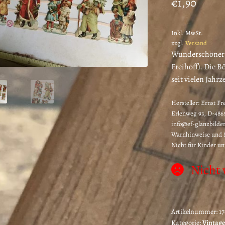
€
1,90
Inkl. MwSt.
zzgl.
Versand
Wunderschöner G
Freihoff). Die B
seit vielen Jahr
Hersteller:
Ernst Fr
Erlenweg 93, D-4865
info@ef-glanzbilder
Warnhinweise und S
Nicht für Kinder un
Nicht 
Artikelnummer:
1
Kategorie:
Vintage