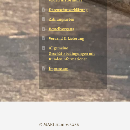
Widerrufsformular
Datenschutzerklärung
Zahlungsarten
Bestellvorgang
Versand & Lieferung
Allgemeine
Geschäftsbedingungen mit
Kundeninformationen
Impressum
© MAKI stamps 2026