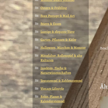
Ostern & Frühling
Faux Postage & Mail Art
Feiern & Essen
Lustige & elegante Tiere
Garten, Pflanzen & Käfer
Halloween, Märchen & Monster
Besc
Mittelalter, Rollenspiel & alte
Kulturen
Insekten, Fische &
Naturwissenschaften
Textstempel & Zahlenstempel
Äh
Vintage Lifestyle
Reise, Planer &
Kalenderstempel