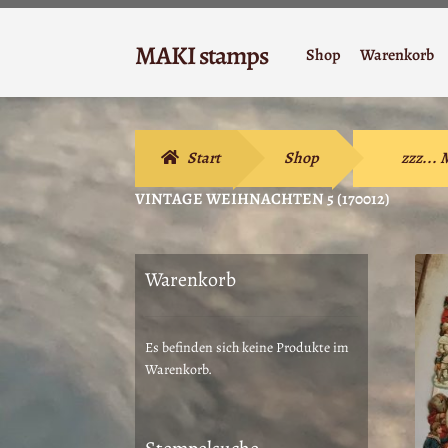
Zur
Zum
MAKI stamps
Shop
Warenkorb
Navigation
Inhalt
Stempelgummi
springen
springen
Start
Shop
zzz...
VINTAGE WEIHNACHTEN 5 (170012)
Warenkorb
Es befinden sich keine Produkte im
Warenkorb.