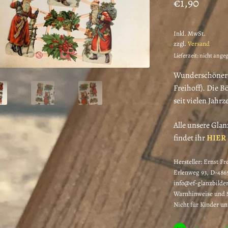
€
1,90
Inkl. MwSt.
zzgl.
Versand
Lieferzeit: nicht ange
Wunderschöner G
Freihoff). Die B
seit vielen Jahr
Alle unsere Gla
findet ihr
HIER
Hersteller:
Ernst Fr
Erlenweg 93, D-4865
info@ef-glanzbilder
Warnhinweise und S
Nicht für Kinder un