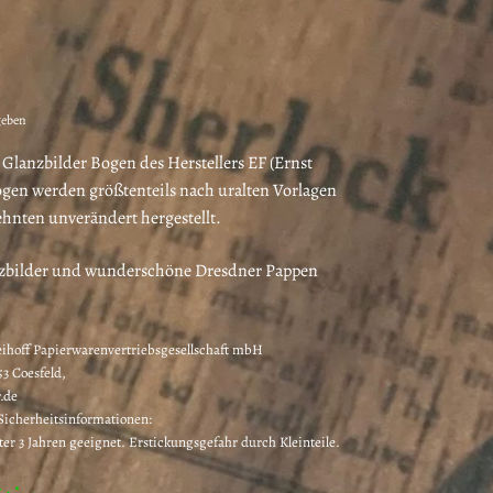
geben
lanzbilder Bogen des Herstellers EF (Ernst
ögen werden größtenteils nach uralten Vorlagen
zehnten unverändert hergestellt.
nzbilder und wunderschöne Dresdner Pappen
eihoff Papierwarenvertriebsgesellschaft mbH
3 Coesfeld,
.de
icherheitsinformationen:
ter 3 Jahren geeignet. Erstickungsgefahr durch Kleinteile.