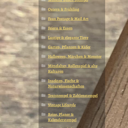
Ostern & Frühling
Faux Postage & Mail Art
Feiern & Essen
Lustige & elegante Tiere
Garten, Pflanzen & Käfer
Halloween, Märchen & Monster
Mittelalter, Rollenspiel & alte
Kulturen
Insekten, Fische &
Naturwissenschaften
Textstempel & Zahlenstempel
Vintage Lifestyle
Reise, Planer &
Kalenderstempel