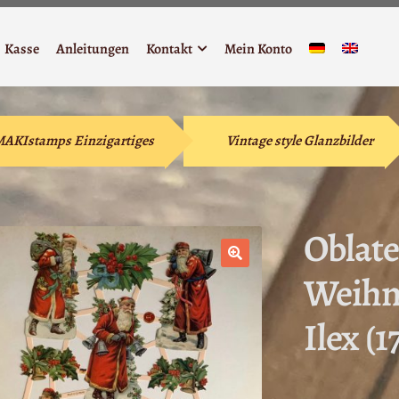
Kasse
Anleitungen
Kontakt
Mein Konto
 MAKIstamps Einzigartiges
Vintage style Glanzbilder
Oblate
Weihn
🔍
Ilex (1