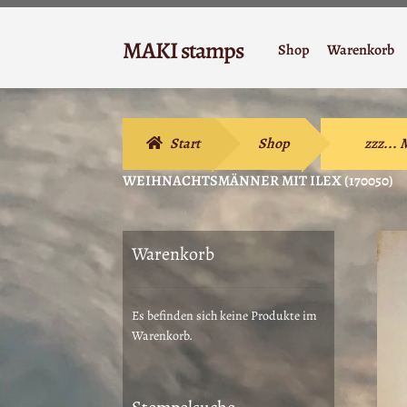
Zur
Zum
MAKI stamps
Shop
Warenkorb
Navigation
Inhalt
Stempelgummi
springen
springen
Start
Shop
zzz...
WEIHNACHTSMÄNNER MIT ILEX (170050)
Warenkorb
Es befinden sich keine Produkte im
Warenkorb.