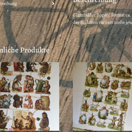
t
hreibung
Glanzbilder Bogen, Format ca. 2
der Bildchen variiert (siehe jew
nliche Produkte