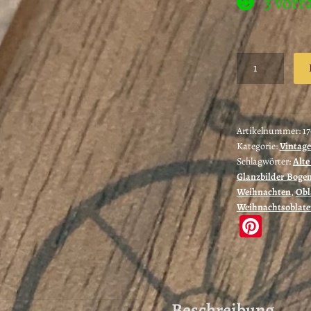
3 vorr
Oblaten
/
Glanzbilder
Weihnachtsmän
mit
Artikelnummer:
1
Kategorie:
Vintage
Ilex
Schlagwörter:
Alte
(170050)
Glanzbilder Boge
Menge
Weihnachten
,
Obl
Weihnachtsoblat
Pi
nt
er
es
Beschreibung