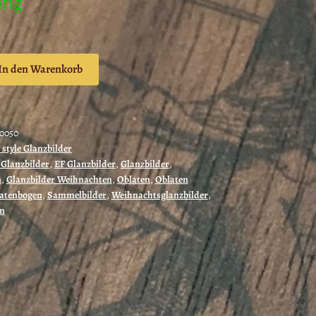
ätig
In den Warenkorb
ner
70050
 style Glanzbilder
 Glanzbilder
,
EF Glanzbilder
,
Glanzbilder
,
n
,
Glanzbilder Weihnachten
,
Oblaten
,
Oblaten
atenbogen
,
Sammelbilder
,
Weihnachtsglanzbilder
,
en