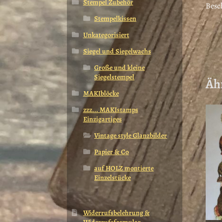
Stempel Zubehör
Besc
Stempelkissen
Unkategorisiert
Siegel und Siegelwachs
Große und kleine
Siegelstempel
Äh
MAKIblöcke
zzz... MAKIstamps
Einzigartiges
Vintage style Glanzbilder
Papier & Co
auf HOLZ montierte
Einzelstücke
Widerrufsbelehrung &