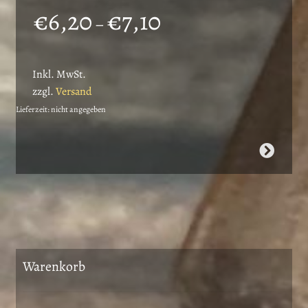
Preisspanne:
€
6,20
€
7,10
–
€6,20
bis
Inkl. MwSt.
€7,10
zzgl.
Versand
Lieferzeit: nicht angegeben
Dieses
Produkt
weist
mehrere
Varianten
auf.
Die
Warenkorb
Optionen
können
auf