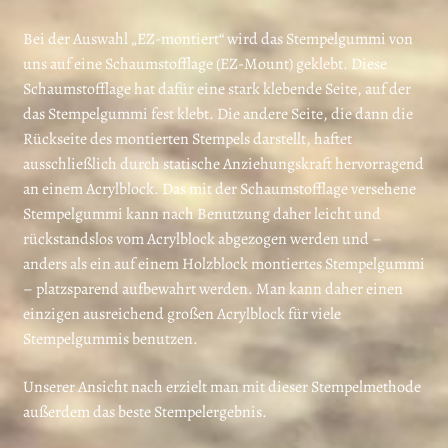
Bei der Auswahl „EZ-montiert“ wird das Stempelgummi von
uns auf eine Schaumstofflage (EZ-Mount) geklebt. Diese
Schaumstofflage hat dafür eine stark klebende Seite, auf der
das Stempelgummi fest klebt. Die andere Seite, die dann die
Rückseite des montierten Stempels darstellt, haftet
ausschließlich durch statische Anziehungskraft hervorragend
an einem Acrylblock. Das mit der Schaumstofflage versehene
Stempelgummi kann nach Benutzung daher leicht und
rückstandslos vom Acrylblock abgezogen werden und –
anders als ein auf einem Holzblock montiertes Stempelgummi
– platzsparend aufbewahrt werden. Man kann daher einen
einzigen ausreichend großen Acrylblock für viele
Stempelgummis benutzen.
Unserer Ansicht nach erzielt man mit dieser Stempelmethode
außerdem das beste Stempelergebnis.