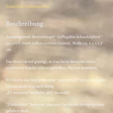
Zusätzliche Informationen
Beschreibung
Stempelgummi Motivstempel “ Geflügeltes Schaukelpferd “
aus 100% rotem vulkanisiertem Gummi, Maße: ca. 5,2 x 3,7
cm.
Das Motiv ist tief geprägt, so dass beim Stempeln keine
unschönen Ränder oder ungewollten Flächen entstehen.
Wir bieten das Stempelgummi “ unmontiert “ oder mit einem
kleinen Aufschlag auch fertig
„EZ-montiert“ an (siehe „Stil“-Auswahl).
“ Unmontiert “ bedeutet, dass nur das blanke Stempelgummi
geliefert wird.