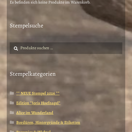
Es befinden sich keine Produkte im Warenkorb.
der
Produktseite
gewählt
Stempelsuche
werden
Suche
Suchen
nach:
Stempelkategorien
** NEUE Stempel 2026 **
Edition *Joris Hoefnagel*
Alice im Wunderland
Bordüren, Hintergründe & Etiketten