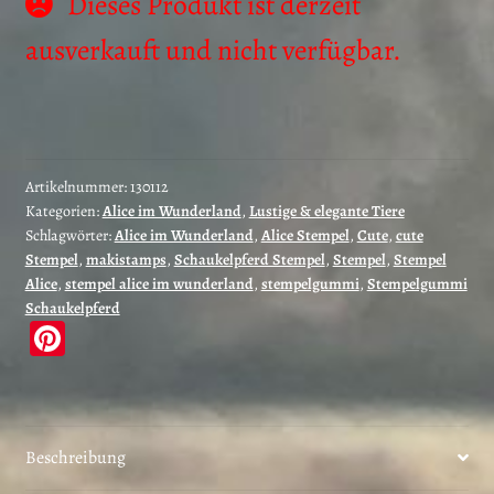
Dieses Produkt ist derzeit
ausverkauft und nicht verfügbar.
Artikelnummer:
130112
Kategorien:
Alice im Wunderland
,
Lustige & elegante Tiere
Schlagwörter:
Alice im Wunderland
,
Alice Stempel
,
Cute
,
cute
Stempel
,
makistamps
,
Schaukelpferd Stempel
,
Stempel
,
Stempel
Alice
,
stempel alice im wunderland
,
stempelgummi
,
Stempelgummi
Schaukelpferd
Pi
nt
er
es
Beschreibung
t