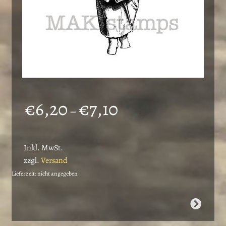
Preisspanne:
€
6,20
€
7,10
–
€6,20
bis
Inkl. MwSt.
€7,10
zzgl.
Versand
Lieferzeit: nicht angegeben
Dieses
Produkt