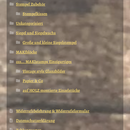
Stempel Zubehör
Stempelkissen
Unkategorisiert
Siegel und Siegelwachs
Große und kleine Siegelstempel
MAKIblöcke
zzz... MAKIstamps Einzigartiges
Vintage style Glanzbilder
Papier & Co
auf HOLZ montierte Einzelstücke
Widerrufsbelehrung & Widerrufsformular
Datenschutzerklärung