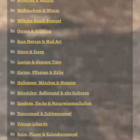
Brownies & Wichtel
Weihnachten & Winter
Wilhelm Busch Stempel
Ostern & Frühling
Faux Postage & Mail Art
Feiern & Essen
Lustige & elegante Tiere
Garten, Pflanzen & Käfer
Halloween, Märchen & Monster
Mittelalter, Rollenspiel & alte Kulturen
Insekten, Fische & Naturwissenschaften
Textstempel & Zahlenstempel
Vintage Lifestyle
Reise, Planer & Kalenderstempel