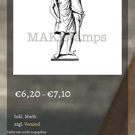
auf
der
Produktseite
gewählt
werden
Preisspanne:
€
6,20
€
7,10
–
€6,20
bis
Inkl. MwSt.
€7,10
zzgl.
Versand
Lieferzeit: nicht angegeben