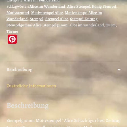
Kategorie:
Alice im Wunderland
Zeitung
Schlagwörter:
Alice im Wunderland
,
Alice Stempel
,
König Stempel
,
(140803)
Motivstempel
,
Motivstempel Alice
,
Motivstempel Alice im
Menge
Wunderland
,
Stempel
,
Stempel Alice
,
Stempel Zeitung
,
Stempelgummi Alice
,
stempelgummi alice im wunderland
,
Turm
,
Türme
Pi
nt
er
es
Beschreibung
t
Zusätzliche Informationen
Beschreibung
Stempelgummi Motivstempel “ Alice Schachfigur liest Zeitung