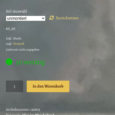
Stil-Auswahl
Zurücksetzen
€
5,30
Inkl. MwSt.
zzgl.
Versand
Lieferzeit: nicht angegeben
30 vorrätig
Stempelgummi
In den Warenkorb
unmontiert
Alice
Schachfigur
liest
Artikelnummer:
140803