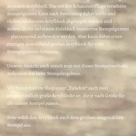
an einem Acrylblock. Das mit der Schaumstofflage versehene
Stempelgummi kann nach Benutzung daher leicht und
rückstandslos vom Acrylblock abgezogen werden und –
anders als ein auf einem Holzblock montiertes Stempelgummi
– platzsparend aufbewahrt werden. Man kann daher einen
einzigen ausreichend großen Acrylblock für viele
Stempelgummis benutzen.
Unserer Ansicht nach erzielt man mit dieser Stempelmethode
außerdem das beste Stempelergebnis.
Wir bieten hier im Shop unter „Zubehör“ auch zwei
unterschiedlich große Acrylblöcke an, die je nach Größe für
alle unsere Stempel passen.
Bitte wählt den Acrylblock nach dem größten ausgewählten
Stempel aus.