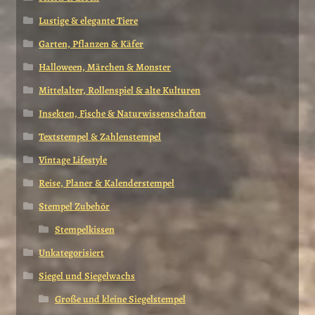
Lustige & elegante Tiere
Garten, Pflanzen & Käfer
Halloween, Märchen & Monster
Mittelalter, Rollenspiel & alte Kulturen
Insekten, Fische & Naturwissenschaften
Textstempel & Zahlenstempel
Vintage Lifestyle
Reise, Planer & Kalenderstempel
Stempel Zubehör
Stempelkissen
Unkategorisiert
Siegel und Siegelwachs
Große und kleine Siegelstempel