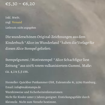
Preisspanne:
€
5,30
–
€
6,20
€5,30
Inkl. MwSt.
bis
zzgl.
Versand
€6,20
Lieferzeit: nicht angegeben
Die wunderschönen Original-Zeichnungen aus dem
Kinderbuch “ Alice im Wunderland “ haben die Vorlage für
diesen Alice Stempel geliefert:
Stempelgummi / Motivstempel “ Alice Schachfigur liest
Zeitung “ aus 100% rotem vulkanisiertem Gummi, Maße:
ca. 4,1 x 5,5 cm.
Hersteller:
Quäckber Puttkammer GbR, Eulenstraße 81, 22763 Hamburg,
Email: info@makistamps.de
Warnhinweise und Sicherheitsinformationen:
Nicht für Kinder unter 5 Jahren geeignet. Erstickungsgefahr durch
Kleinteile. Nicht zum Verzehr bestimmt.