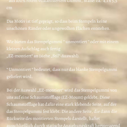
“ aus 100% rotem vulkanisiertem Gummi, Maße: ca. 4,1 x 5,5
cm
Das Motiv ist tief geprägt, so dass beim Stempeln keine
unschönen Ränder oder ungewollten Flächen entstehen.
Wir bieten das Stempelgummi “ unmontiert “ oder mit einem
kleinen Aufschlag auch fertig
„EZ-montiert“ an (siehe „Stil“-Auswahl).
“ Unmontiert “ bedeutet, dass nur das blanke Stempelgummi
geliefert wird.
Bei der Auswahl „EZ-montiert“ wird das Stempelgummi von
uns auf eine Schaumstofflage (EZ-Mount) geklebt. Diese
Schaumstofflage hat dafür eine stark klebende Seite, auf der
das Stempelgummi fest klebt. Die andere Seite, die dann die
Rückseite des montierten Stempels darstellt, haftet
ausschließlich durch statische Anziehungskraft hervorragend