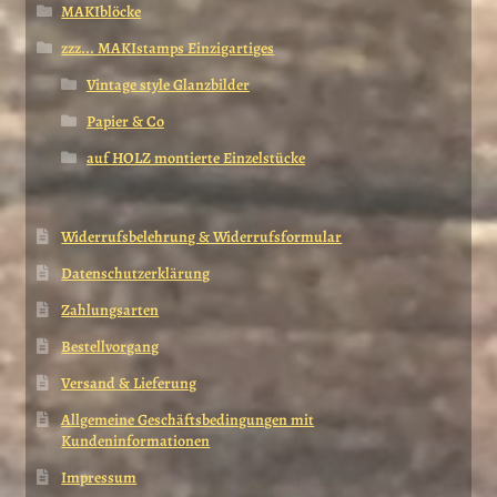
MAKIblöcke
zzz... MAKIstamps Einzigartiges
Vintage style Glanzbilder
Papier & Co
auf HOLZ montierte Einzelstücke
Widerrufsbelehrung & Widerrufsformular
Datenschutzerklärung
Zahlungsarten
Bestellvorgang
Versand & Lieferung
Allgemeine Geschäftsbedingungen mit
Kundeninformationen
Impressum