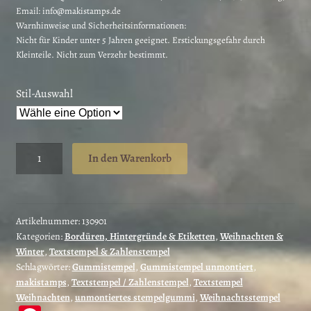
Email: info@makistamps.de
Warnhinweise und Sicherheitsinformationen:
Nicht für Kinder unter 5 Jahren geeignet. Erstickungsgefahr durch
Kleinteile. Nicht zum Verzehr bestimmt.
Stil-Auswahl
Weihnachtsstempel
In den Warenkorb
Christmas
Candies
Text
/
Artikelnummer:
130901
Kategorien:
Bordüren, Hintergründe & Etiketten
,
Weihnachten &
Stempelgummi
Winter
,
Textstempel & Zahlenstempel
(130901)
Schlagwörter:
Gummistempel
,
Gummistempel unmontiert
,
Menge
makistamps
,
Textstempel / Zahlenstempel
,
Textstempel
Weihnachten
,
unmontiertes stempelgummi
,
Weihnachtsstempel