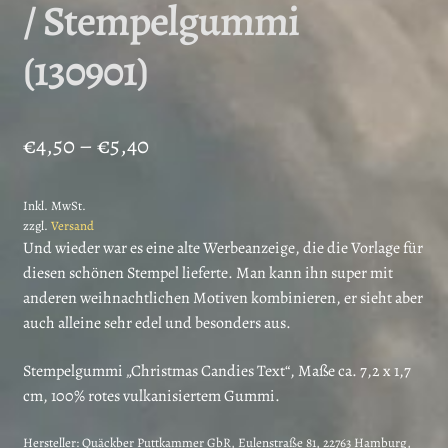
/ Stempelgummi
(130901)
Preisspanne:
€
4,50
–
€
5,40
€4,50
Inkl. MwSt.
bis
zzgl.
Versand
€5,40
Und wieder war es eine alte Werbeanzeige, die die Vorlage für
diesen schönen Stempel lieferte. Man kann ihn super mit
anderen weihnachtlichen Motiven kombinieren, er sieht aber
auch alleine sehr edel und besonders aus.
Stempelgummi „Christmas Candies Text“, Maße ca. 7,2 x 1,7
cm, 100% rotes vulkanisiertem Gummi.
Hersteller:
Quäckber Puttkammer GbR, Eulenstraße 81, 22763 Hamburg,