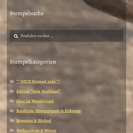
Stempelsuche
Suche
Suchen
nach:
Stempelkategorien
** NEUE Stempel 2026 **
Edition *Joris Hoefnagel*
Alice im Wunderland
Bordüren, Hintergründe & Etiketten
Brownies & Wichtel
Weihnachten & Winter