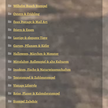
Wilhelm Busch Stempel
Ostern & Frühling
Faux Postage & Mail Art
Feiern & Essen
Lustige & elegante Tiere
Garten, Pflanzen & Käfer
Halloween, Märchen & Monster
Mittelalter, Rollenspiel & alte Kulturen
Insekten, Fische & Naturwissenschaften
Textstempel & Zahlenstempel
Vintage Lifestyle
Reise, Planer & Kalenderstempel
Stempel Zubehör