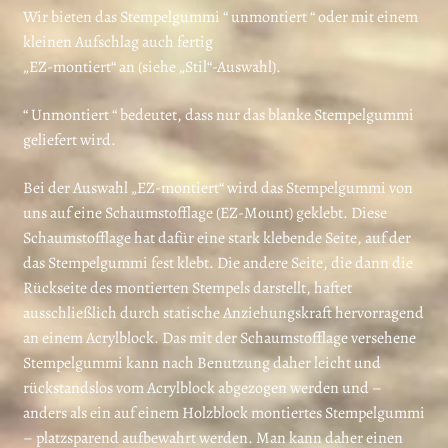
Wir bieten das Stempelgummi “ unmontiert “ oder mit einem
kleinen Aufschlag auch fertig
„EZ-montiert“ an (siehe „Stil“-Auswahl).
“ Unmontiert “ bedeutet, dass nur das blanke Stempelgummi
geliefert wird.
Bei der Auswahl „EZ-montiert“ wird das Stempelgummi von
uns auf eine Schaumstofflage (EZ-Mount) geklebt. Diese
Schaumstofflage hat dafür eine stark klebende Seite, auf der
das Stempelgummi fest klebt. Die andere Seite, die dann die
Rückseite des montierten Stempels darstellt, haftet
ausschließlich durch statische Anziehungskraft hervorragend
an einem Acrylblock. Das mit der Schaumstofflage versehene
Stempelgummi kann nach Benutzung daher leicht und
rückstandslos vom Acrylblock abgezogen werden und –
anders als ein auf einem Holzblock montiertes Stempelgummi
– platzsparend aufbewahrt werden. Man kann daher einen