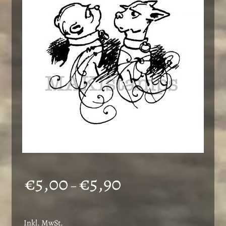
Preisspanne:
€
5,00
€
5,90
–
€5,00
bis
Inkl. MwSt.