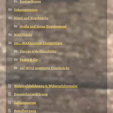
Stempelkissen
Unkategorisiert
Siegel und Siegelwachs
Große und kleine Siegelstempel
MAKIblöcke
zzz... MAKIstamps Einzigartiges
Vintage style Glanzbilder
Papier & Co
auf HOLZ montierte Einzelstücke
Widerrufsbelehrung & Widerrufsformular
Datenschutzerklärung
Zahlungsarten
Bestellvorgang