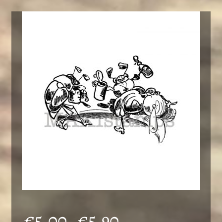
Preisspanne:
€
5,00
€
5,90