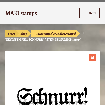
Zur
Zum
MAKI stamps
Menü
Navigation
Inhalt
springen
springen
Shop
Start
Shop
Textstempel & Zahlenstempel
Warenkorb
TEXTSTEMPEL „SCHNURR“ / STEMPELGUMMI (131014)
Kasse
Anleitungen
🔍
Unterm
Kontakt
öffnen
Mein Konto