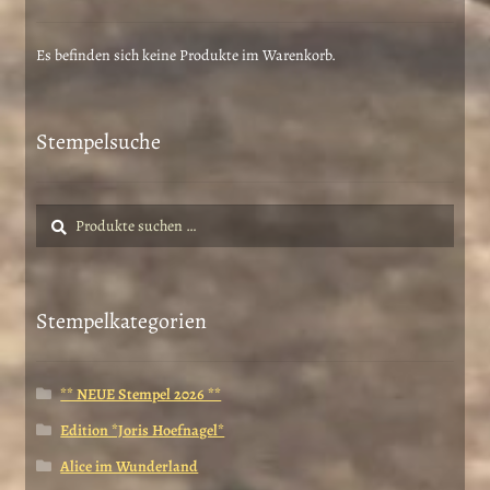
können
auf
Es befinden sich keine Produkte im Warenkorb.
der
Produktseite
gewählt
Stempelsuche
werden
Suche
Suchen
nach:
Stempelkategorien
** NEUE Stempel 2026 **
Edition *Joris Hoefnagel*
Alice im Wunderland