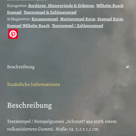
Kategorien:
Bordüren, Hintergründe & Etiketten
,
Wilhelm Busch
Stempel
,
Textstempel & Zahlenstempel
Schlagwörter:
Katzenstempel
,
Motivstempel Katze
,
Stempel Katze
,
Stempel Wilhelm Busch
,
Textstempel / Zahlenstempel
Pi
nt
er
es
Beschreibung
t
Zusätzliche Informationen
Beschreibung
Textstempel / Stempelgummi „Schnurr“ aus 100% rotem
vulkanisiertem Gummi, Maße: ca. 3,2 x 1,2 cm.