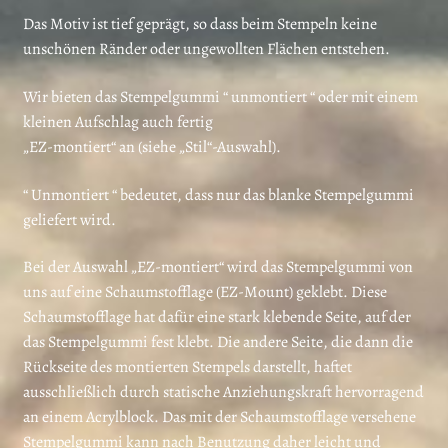
Das Motiv ist tief geprägt, so dass beim Stempeln keine
unschönen Ränder oder ungewollten Flächen entstehen.
Wir bieten das Stempelgummi “ unmontiert “ oder mit einem
kleinen Aufschlag auch fertig
„EZ-montiert“ an (siehe „Stil“-Auswahl).
“ Unmontiert “ bedeutet, dass nur das blanke Stempelgummi
geliefert wird.
Bei der Auswahl „EZ-montiert“ wird das Stempelgummi von
uns auf eine Schaumstofflage (EZ-Mount) geklebt. Diese
Schaumstofflage hat dafür eine stark klebende Seite, auf der
das Stempelgummi fest klebt. Die andere Seite, die dann die
Rückseite des montierten Stempels darstellt, haftet
ausschließlich durch statische Anziehungskraft hervorragend
an einem Acrylblock. Das mit der Schaumstofflage versehene
Stempelgummi kann nach Benutzung daher leicht und