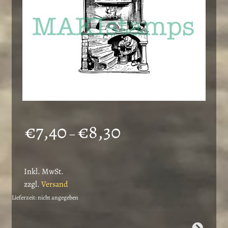
Produktseite
gewählt
werden
Preisspanne:
€
7,40
€
8,30
–
€7,40
bis
Inkl. MwSt.
€8,30
zzgl.
Versand
Lieferzeit: nicht angegeben
Dieses