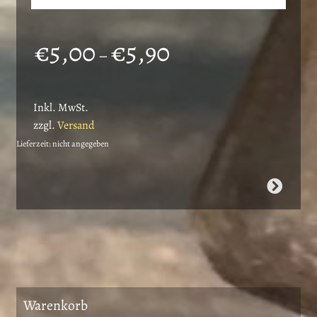
Preisspanne:
€
5,00
€
5,90
–
€5,00
bis
Inkl. MwSt.
€5,90
zzgl.
Versand
Lieferzeit: nicht angegeben
Dieses
Produkt
weist
mehrere
Varianten
auf.
Die
Warenkorb
Optionen