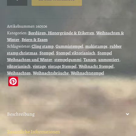
Viktorianische
Weihnacht
1
von
Artikelnummer:
160506
Kategorien:
Bordüren, Hintergründe & Etiketten
,
Weihnachten &
2
Winter
,
Feiern & Essen
(160506)
Schlagwörter:
Cling stamp
,
Gummistempel
,
makistamps
,
rubber
Menge
stamp christmas
,
Stempel
,
Stempel viktorianisch
,
Stempel
Weihnachten und Winter
,
stempelgummi
,
Tanzen
,
unmontiert
,
viktorianisch
,
vintage
,
vintage Stempel
,
Weihnacht Stempel
,
Weihnachten
,
Weihnachtsbräuche
,
Weihnachtstempel
Pi
nt
er
es
Beschreibung
t
Zusätzliche Informationen