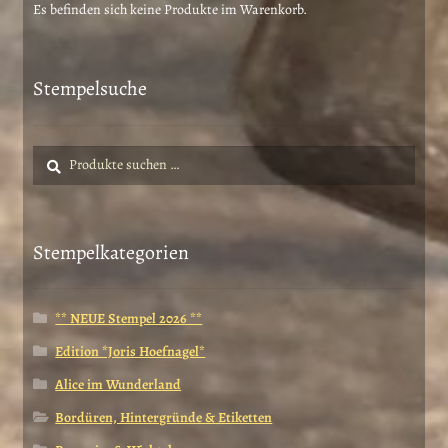
Es befinden sich keine Produkte im Warenkorb.
Stempelsuche
Suche
Suchen
nach:
Stempelkategorien
** NEUE Stempel 2026 **
Edition *Joris Hoefnagel*
Alice im Wunderland
Bordüren, Hintergründe & Etiketten