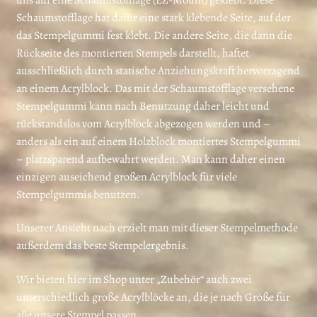
Schaumstofflage hat dafür eine stark klebende Seite, auf der
das Stempelgummi fest klebt. Die andere Seite, die dann die
Rückseite des montierten Stempels darstellt, haftet
ausschließlich durch statische Anziehungskraft hervorragend
an einem Acrylblock. Das mit der Schaumstofflage versehene
Stempelgummi kann nach Benutzung daher leicht und
rückstandslos vom Acrylblock abgezogen werden und –
anders als ein auf einem Holzblock montiertes Stempelgummi
– platzsparend aufbewahrt werden. Man kann daher einen
einzigen auseichend großen Acrylblock für viele
Stempelgummis benutzen.
Unserer Ansicht nach erzielt man mit dieser Stempelmethode
außerdem das beste Stempelergebnis.
Wir bieten hier im Shop unter „Zubehör“ auch zwei
unterschiedlich große Acrylblöcke an, die je nach Größe für
alle unsere Stempel passen.