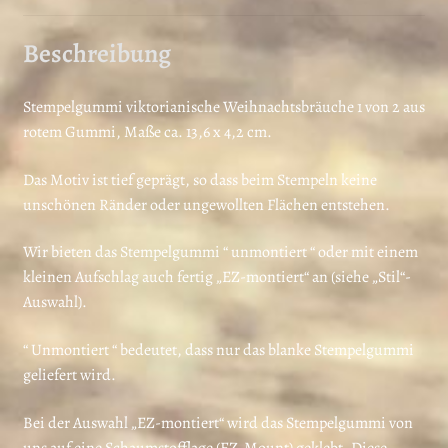
Beschreibung
Stempelgummi viktorianische Weihnachtsbräuche 1 von 2 aus
rotem Gummi, Maße ca. 13,6 x 4,2 cm.
Das Motiv ist tief geprägt, so dass beim Stempeln keine
unschönen Ränder oder ungewollten Flächen entstehen.
Wir bieten das Stempelgummi “ unmontiert “ oder mit einem
kleinen Aufschlag auch fertig „EZ-montiert“ an (siehe „Stil“-
Auswahl).
“ Unmontiert “ bedeutet, dass nur das blanke Stempelgummi
geliefert wird.
Bei der Auswahl „EZ-montiert“ wird das Stempelgummi von
uns auf eine Schaumstofflage (EZ-Mount) geklebt. Diese