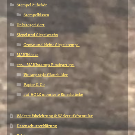
Stempel Zubehör
Stempelkissen
Unkategorisiert
Siegel und Siegelwachs
Große und kleine Siegelstempel
MAKIblöcke
zzz... MAKIstamps Einzigartiges
Vintage style Glanzbilder
Papier & Co
auf HOLZ montierte Einzelstücke
Widerrufsbelehrung & Widerrufsformular
Datenschutzerklärung