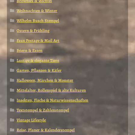
Brownies & Wichtel
Weihnachten & Winter
Wilhelm Busch Stempel
Ostern & Frühling
Faux Postage & Mail Art
Feiern & Essen
Lustige & elegante Tiere
Garten, Pflanzen & Käfer
Halloween, Märchen & Monster
Mittelalter, Rollenspiel & alte Kulturen
Insekten, Fische & Naturwissenschaften
Textstempel & Zahlenstempel
Vintage Lifestyle
Reise, Planer & Kalenderstempel