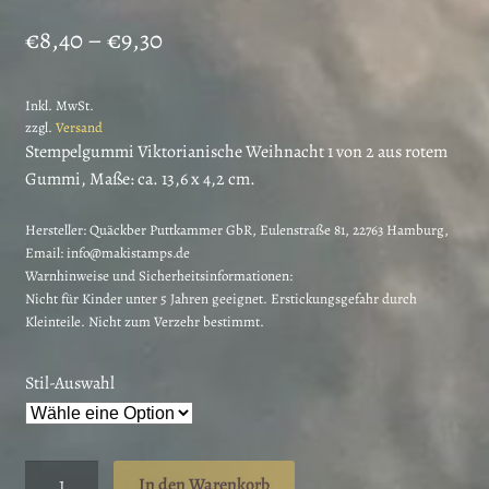
Preisspanne:
€
8,40
–
€
9,30
€8,40
Inkl. MwSt.
bis
zzgl.
Versand
€9,30
Stempelgummi Viktorianische Weihnacht 1 von 2 aus rotem
Gummi, Maße: ca. 13,6 x 4,2 cm.
Hersteller:
Quäckber Puttkammer GbR, Eulenstraße 81, 22763 Hamburg,
Email: info@makistamps.de
Warnhinweise und Sicherheitsinformationen:
Nicht für Kinder unter 5 Jahren geeignet. Erstickungsgefahr durch
Kleinteile. Nicht zum Verzehr bestimmt.
Stil-Auswahl
Weihnachtsstempel
In den Warenkorb