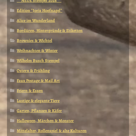
** NEUE Stempel 2026 **
Edition *Joris Hoefnagel*
Alice im Wunderland
Bordüren, Hintergründe & Etiketten
Brownies & Wichtel
Weihnachten & Winter
Wilhelm Busch Stempel
Ostern & Frühling
Faux Postage & Mail Art
Feiern & Essen
Lustige & elegante Tiere
Garten, Pflanzen & Käfer
Halloween, Märchen & Monster
Mittelalter, Rollenspiel & alte Kulturen