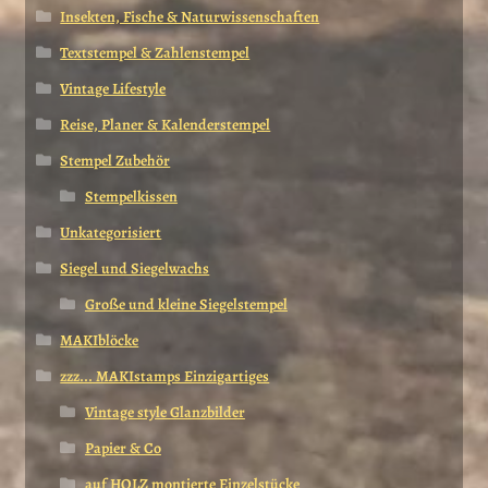
Insekten, Fische & Naturwissenschaften
Textstempel & Zahlenstempel
Vintage Lifestyle
Reise, Planer & Kalenderstempel
Stempel Zubehör
Stempelkissen
Unkategorisiert
Siegel und Siegelwachs
Große und kleine Siegelstempel
MAKIblöcke
zzz... MAKIstamps Einzigartiges
Vintage style Glanzbilder
Papier & Co
auf HOLZ montierte Einzelstücke