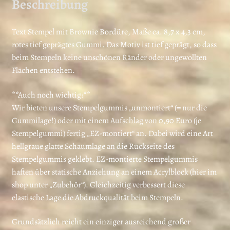
Beschreibung
Text Stempel mit Brownie Bordüre, Maße ca. 8,7 x 4,3 cm,
rotes tief geprägtes Gummi. Das Motiv ist tief geprägt, so dass
beim Stempeln keine unschönen Ränder oder ungewollten
Flächen entstehen.
**Auch noch wichtig:**
Wir bieten unsere Stempelgummis „unmontiert“ (= nur die
Gummilage!) oder mit einem Aufschlag von 0,90 Euro (je
Stempelgummi) fertig „EZ-montiert“ an. Dabei wird eine Art
hellgraue glatte Schaumlage an die Rückseite des
Stempelgummis geklebt. EZ-montierte Stempelgummis
haften über statische Anziehung an einem Acrylblock (hier im
shop unter „Zubehör“). Gleichzeitig verbessert diese
elastische Lage die Abdruckqualität beim Stempeln.
Grundsätzlich reicht ein einziger ausreichend großer