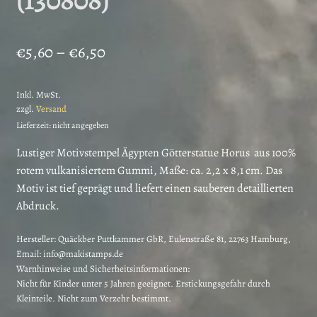
Preisspanne:
€
5,60
–
€
6,50
€5,60
Inkl. MwSt.
bis
zzgl.
Versand
€6,50
Lieferzeit: nicht angegeben
Lustiger Motivstempel Ägypten Götterstatue Horus aus 100%
rotem vulkanisiertem Gummi, Maße: ca. 2,2 x 8,1 cm. Das
Motiv ist tief geprägt und liefert einen sauberen detaillierten
Abdruck.
Hersteller:
Quäckber Puttkammer GbR, Eulenstraße 81, 22763 Hamburg,
Email: info@makistamps.de
Warnhinweise und Sicherheitsinformationen:
Nicht für Kinder unter 5 Jahren geeignet. Erstickungsgefahr durch
Kleinteile. Nicht zum Verzehr bestimmt.