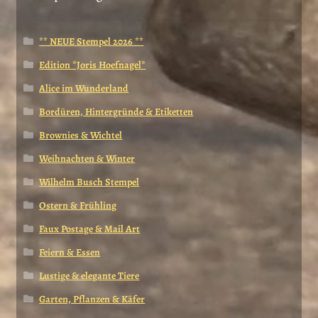
** NEUE Stempel 2026 **
Edition *Joris Hoefnagel*
Alice im Wunderland
Bordüren, Hintergründe & Etiketten
Brownies & Wichtel
Weihnachten & Winter
Wilhelm Busch Stempel
Ostern & Frühling
Faux Postage & Mail Art
Feiern & Essen
Lustige & elegante Tiere
Garten, Pflanzen & Käfer