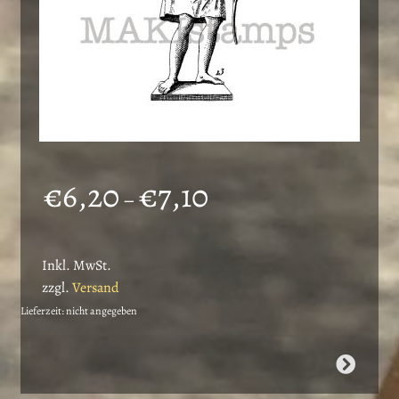
Preisspanne:
€
6,20
€
7,10
–
€6,20
bis
Inkl. MwSt.
€7,10
zzgl.
Versand
Lieferzeit: nicht angegeben
Dieses
Produkt