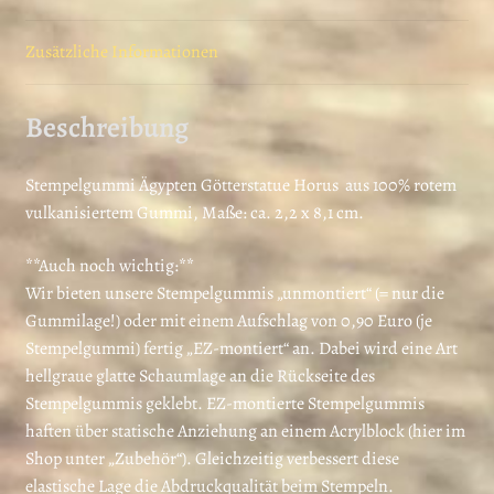
t
Zusätzliche Informationen
Beschreibung
Stempelgummi Ägypten Götterstatue Horus aus 100% rotem
vulkanisiertem Gummi, Maße: ca. 2,2 x 8,1 cm.
**Auch noch wichtig:**
Wir bieten unsere Stempelgummis „unmontiert“ (= nur die
Gummilage!) oder mit einem Aufschlag von 0,90 Euro (je
Stempelgummi) fertig „EZ-montiert“ an. Dabei wird eine Art
hellgraue glatte Schaumlage an die Rückseite des
Stempelgummis geklebt. EZ-montierte Stempelgummis
haften über statische Anziehung an einem Acrylblock (hier im
Shop unter „Zubehör“). Gleichzeitig verbessert diese
elastische Lage die Abdruckqualität beim Stempeln.