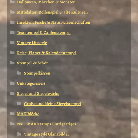
Halloween, Märchen & Monster
Mittelalter, Rollenspiel & alte Kulturen
Insekten, Fische & Naturwissenschaften
Textstempel & Zahlenstempel
Vintage Lifestyle
Reise, Planer & Kalenderstempel
Stempel Zubehör
Stempelkissen
Unkategorisiert
Siegel und Siegelwachs
Große und kleine Siegelstempel
MAKIblöcke
zzz... MAKIstamps Einzigartiges
Vintage style Glanzbilder